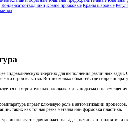
мные
Клапаны обратные
Клапаны предохранительные
Клапаны 
ы
Конденсатоотводчики
Краны пробковые
Краны шаровые
Регул
ометры
тура
щее гидравлическую энергию для выполнения различных задач. 
ского строительства. Вот несколько областей, где гидроаппарат
льзуется на строительных площадках для подъема и перемещения 
оаппаратура играет ключевую роль в автоматизации процессов.
ций, таких как точная резка металла или формовка пластика.
атура используется для множества задач, начиная от поднятия и