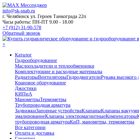
info@sk-snab.ru
г. Челябинск ул. Героев Танкограда 22п
Часы работы: ПН-ПТ 9.00 - 18.00
+7 (912) 31-90-578
Обратный звонок
×
Каталог
Гидрооборудование
Маслоохладители и теплообменники
Комплектующие и расходные материалы
Радиаторы
Вентиляторы
Гидродвигатели
Рукава высокого 
Крановое оборудование
Джостики
КИПиА
Манометры
Термометры
Трубопроводная арматура
Задвижки
Запорные устройства
Клапаны
Клапаны вакуум
эмалированне
Клапаны электромагнитные
Компенсаторы
трубопроводная арматура
КиП, манометры, термометры
Все категории
Оплата и доставка
Гарантии