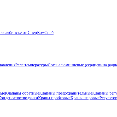
давления
Реле температуры
Соты алюминиевые (сердцевина ради
ные
Клапаны обратные
Клапаны предохранительные
Клапаны рег
Конденсатоотводчики
Краны пробковые
Краны шаровые
Регулято