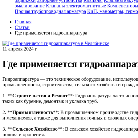
Задвижки
Запорные устройства
Клапаны
Клапаны вакуу
эмалированне
Клапаны электромагнитные
Компенсатор
Прочая трубопроводная арматура
КиП, манометры, терм
Главная
Статьи
Где применяется гидроаппаратура
11 апреля 2024 г.
Где применяется гидроаппара
Гидроаппаратура — это техническое оборудование, использую
промышленности, строительства, сельского хозяйства и граждан
1. **
Строительство и Ремонт
**: Гидроаппаратура часто испо
таких как бурение, демонтаж и укладка труб.
2. **
Промышленность
**: В промышленном производстве гидр
и механизмов, а также для выполнения точных и сложных опера
3. **
Сельское Хозяйство
**: В сельском хозяйстве гидроаппар
полива и орошения.