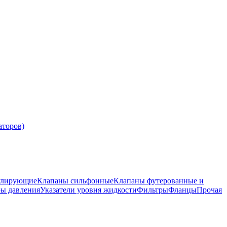
аторов)
улирующие
Клапаны сильфонные
Клапаны футерованные и
ры давления
Указатели уровня жидкости
Фильтры
Фланцы
Прочая