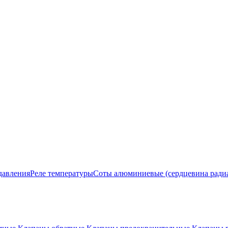
давления
Реле температуры
Соты алюминиевые (сердцевина ради