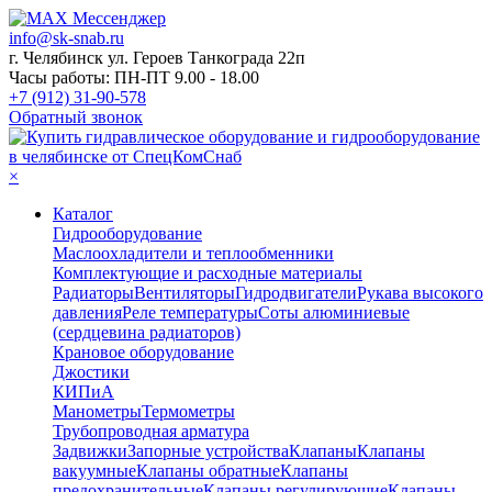
info@sk-snab.ru
г. Челябинск ул. Героев Танкограда 22п
Часы работы: ПН-ПТ 9.00 - 18.00
+7 (912) 31-90-578
Обратный звонок
×
Каталог
Гидрооборудование
Маслоохладители и теплообменники
Комплектующие и расходные материалы
Радиаторы
Вентиляторы
Гидродвигатели
Рукава высокого
давления
Реле температуры
Соты алюминиевые
(сердцевина радиаторов)
Крановое оборудование
Джостики
КИПиА
Манометры
Термометры
Трубопроводная арматура
Задвижки
Запорные устройства
Клапаны
Клапаны
вакуумные
Клапаны обратные
Клапаны
предохранительные
Клапаны регулирующие
Клапаны