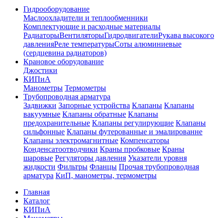
Гидрооборудование
Маслоохладители и теплообменники
Комплектующие и расходные материалы
Радиаторы
Вентиляторы
Гидродвигатели
Рукава высокого
давления
Реле температуры
Соты алюминиевые
(сердцевина радиаторов)
Крановое оборудование
Джостики
КИПиА
Манометры
Термометры
Трубопроводная арматура
Задвижки
Запорные устройства
Клапаны
Клапаны
вакуумные
Клапаны обратные
Клапаны
предохранительные
Клапаны регулирующие
Клапаны
сильфонные
Клапаны футерованные и эмалированне
Клапаны электромагнитные
Компенсаторы
Конденсатоотводчики
Краны пробковые
Краны
шаровые
Регуляторы давления
Указатели уровня
жидкости
Фильтры
Фланцы
Прочая трубопроводная
арматура
КиП, манометры, термометры
Главная
Каталог
КИПиА