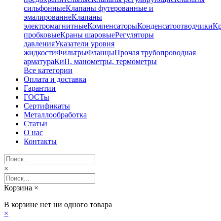
сильфонные
Клапаны футерованные и
эмалированне
Клапаны
электромагнитные
Компенсаторы
Конденсатоотводчики
К
пробковые
Краны шаровые
Регуляторы
давления
Указатели уровня
жидкости
Фильтры
Фланцы
Прочая трубопроводная
арматура
КиП, манометры, термометры
Все категории
Оплата и доставка
Гарантии
ГОСТы
Сертификаты
Металлообработка
Статьи
О нас
Контакты
×
Корзина
×
В корзине нет ни одного товара
×