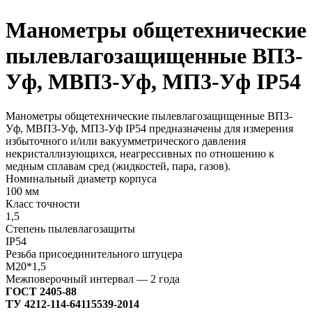
Манометры общетехнические
пылевлагозащищенные ВП3-
Уф, МВП3-Уф, МП3-Уф IP54
Манометры общетехнические пылевлагозащищенные ВП3-
Уф, МВП3-Уф, МП3-Уф IP54 предназначены для измерения
избыточного и/или вакуумметрического давления
некристаллизующихся, неагрессивных по отношению к
медным сплавам сред (жидкостей, пара, газов).
Номинальный диаметр корпуса
100 мм
Класс точности
1,5
Степень пылевлагозащиты
IP54
Резьба присоединительного штуцера
М20*1,5
Межповерочный интервал — 2 года
ГОСТ 2405-88
ТУ 4212-114-64115539-2014