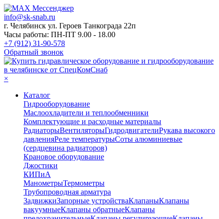
info@sk-snab.ru
г. Челябинск ул. Героев Танкограда 22п
Часы работы: ПН-ПТ 9.00 - 18.00
+7 (912) 31-90-578
Обратный звонок
×
Каталог
Гидрооборудование
Маслоохладители и теплообменники
Комплектующие и расходные материалы
Радиаторы
Вентиляторы
Гидродвигатели
Рукава высокого
давления
Реле температуры
Соты алюминиевые
(сердцевина радиаторов)
Крановое оборудование
Джостики
КИПиА
Манометры
Термометры
Трубопроводная арматура
Задвижки
Запорные устройства
Клапаны
Клапаны
вакуумные
Клапаны обратные
Клапаны
предохранительные
Клапаны регулирующие
Клапаны