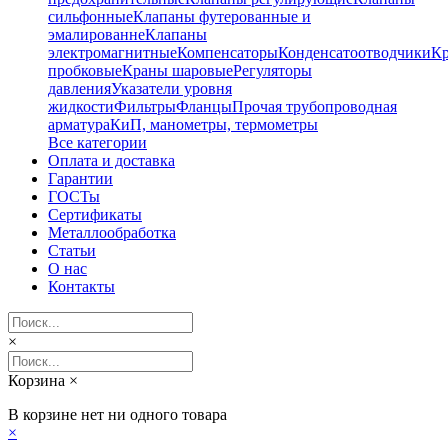
сильфонные
Клапаны футерованные и
эмалированне
Клапаны
электромагнитные
Компенсаторы
Конденсатоотводчики
К
пробковые
Краны шаровые
Регуляторы
давления
Указатели уровня
жидкости
Фильтры
Фланцы
Прочая трубопроводная
арматура
КиП, манометры, термометры
Все категории
Оплата и доставка
Гарантии
ГОСТы
Сертификаты
Металлообработка
Статьи
О нас
Контакты
×
Корзина
×
В корзине нет ни одного товара
×