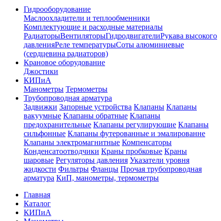
Гидрооборудование
Маслоохладители и теплообменники
Комплектующие и расходные материалы
Радиаторы
Вентиляторы
Гидродвигатели
Рукава высокого
давления
Реле температуры
Соты алюминиевые
(сердцевина радиаторов)
Крановое оборудование
Джостики
КИПиА
Манометры
Термометры
Трубопроводная арматура
Задвижки
Запорные устройства
Клапаны
Клапаны
вакуумные
Клапаны обратные
Клапаны
предохранительные
Клапаны регулирующие
Клапаны
сильфонные
Клапаны футерованные и эмалированне
Клапаны электромагнитные
Компенсаторы
Конденсатоотводчики
Краны пробковые
Краны
шаровые
Регуляторы давления
Указатели уровня
жидкости
Фильтры
Фланцы
Прочая трубопроводная
арматура
КиП, манометры, термометры
Главная
Каталог
КИПиА