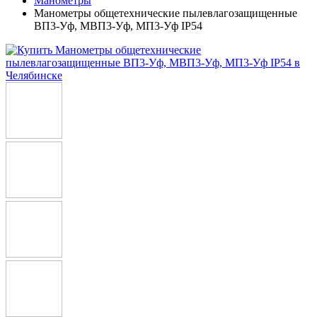
Манометры
Манометры общетехнические пылевлагозащищенные
ВП3-Уф, МВП3-Уф, МП3-Уф IP54