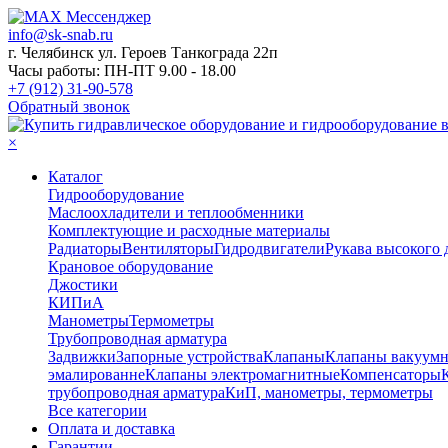
info@sk-snab.ru
г. Челябинск ул. Героев Танкограда 22п
Часы работы: ПН-ПТ 9.00 - 18.00
+7 (912) 31-90-578
Обратный звонок
×
Каталог
Гидрооборудование
Маслоохладители и теплообменники
Комплектующие и расходные материалы
Радиаторы
Вентиляторы
Гидродвигатели
Рукава высокого 
Крановое оборудование
Джостики
КИПиА
Манометры
Термометры
Трубопроводная арматура
Задвижки
Запорные устройства
Клапаны
Клапаны вакуум
эмалированне
Клапаны электромагнитные
Компенсаторы
трубопроводная арматура
КиП, манометры, термометры
Все категории
Оплата и доставка
Гарантии