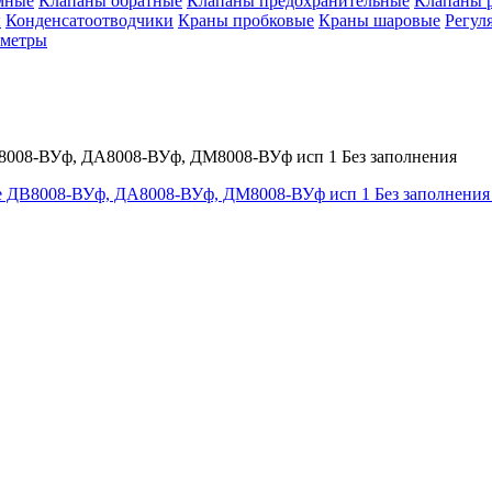
мные
Клапаны обратные
Клапаны предохранительные
Клапаны 
ы
Конденсатоотводчики
Краны пробковые
Краны шаровые
Регул
ометры
008-ВУф, ДА8008-ВУф, ДМ8008-ВУф исп 1 Без заполнения