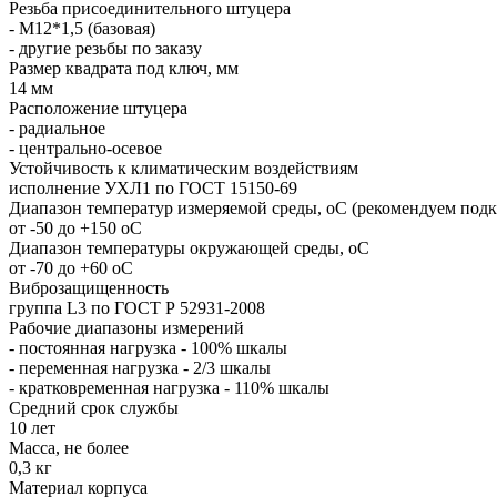
Резьба присоединительного штуцера
- М12*1,5 (базовая)
- другие резьбы по заказу
Размер квадрата под ключ, мм
14 мм
Расположение штуцера
-
радиальное
-
центрально-осевое
Устойчивость к климатическим воздействиям
исполнение УХЛ1 по ГОСТ 15150-69
Диапазон температур измеряемой среды, оС (рекомендуем подк
от -50 до +150 оС
Диапазон температуры окружающей среды, оС
от -70 до +60 оС
Виброзащищенность
группа L3 по ГОСТ Р 52931-2008
Рабочие диапазоны измерений
- постоянная нагрузка - 100% шкалы
- переменная нагрузка - 2/3 шкалы
- кратковременная нагрузка - 110% шкалы
Средний срок службы
10 лет
Масса, не более
0,3 кг
Материал корпуса