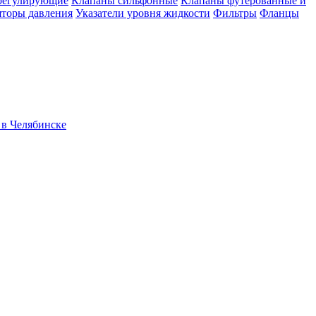
регулирующие
Клапаны сильфонные
Клапаны футерованные и
яторы давления
Указатели уровня жидкости
Фильтры
Фланцы