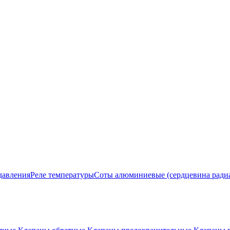
давления
Реле температуры
Соты алюминиевые (сердцевина ради