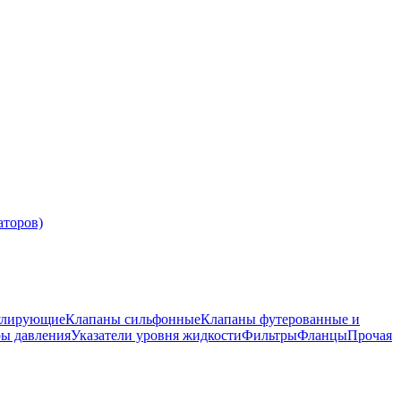
аторов)
улирующие
Клапаны сильфонные
Клапаны футерованные и
ры давления
Указатели уровня жидкости
Фильтры
Фланцы
Прочая