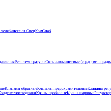
давления
Реле температуры
Соты алюминиевые (сердцевина ради
ные
Клапаны обратные
Клапаны предохранительные
Клапаны рег
Конденсатоотводчики
Краны пробковые
Краны шаровые
Регулято