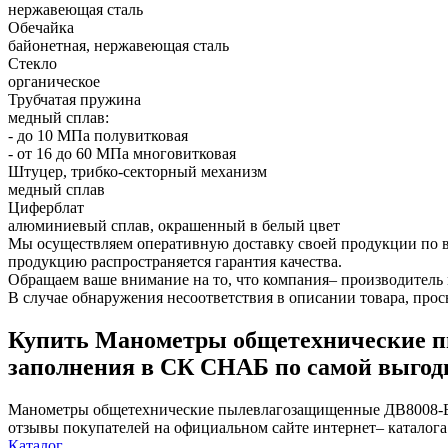
нержавеющая сталь
Обечайка
байонетная, нержавеющая сталь
Стекло
органическое
Трубчатая пружина
медный сплав:
- до 10 МПа полувитковая
- от 16 до 60 МПа многовитковая
Штуцер, трибко-секторный механизм
медный сплав
Циферблат
алюминиевый сплав, окрашенный в белый цвет
Мы осуществляем оперативную доставку своей продукции по вс
продукцию распространяется гарантия качества.
Обращаем ваше внимание на то, что компания– производитель 
В случае обнаружения несоответствия в описании товара, про
Купить Манометры общетехнические п
заполнения в СК СНАБ по самой выгод
Манометры общетехнические пылевлагозащищенные ДВ8008-ВУф
отзывы покупателей на официальном сайте интернет– катало
Каталог