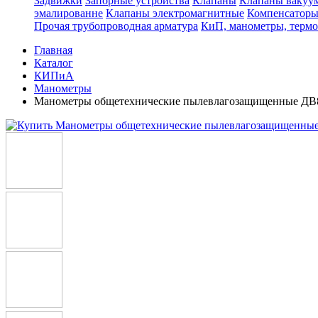
Задвижки
Запорные устройства
Клапаны
Клапаны вакуу
эмалированне
Клапаны электромагнитные
Компенсатор
Прочая трубопроводная арматура
КиП, манометры, терм
Главная
Каталог
КИПиА
Манометры
Манометры общетехнические пылевлагозащищенные ДВ8