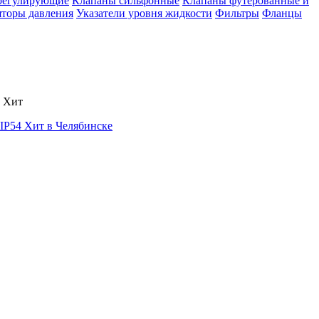
регулирующие
Клапаны сильфонные
Клапаны футерованные и
яторы давления
Указатели уровня жидкости
Фильтры
Фланцы
 Хит