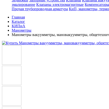
Задвижки
Запорные устройства
Клапаны
Клапаны вакуу
эмалированне
Клапаны электромагнитные
Компенсатор
Прочая трубопроводная арматура
КиП, манометры, терм
Главная
Каталог
КИПиА
Манометры
Манометры вакуумметры, мановакуумметры, общетехни