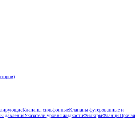
аторов)
улирующие
Клапаны сильфонные
Клапаны футерованные и
ры давления
Указатели уровня жидкости
Фильтры
Фланцы
Прочая