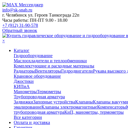
info@sk-snab.ru
г. Челябинск ул. Героев Танкограда 22п
Часы работы: ПН-ПТ 9.00 - 18.00
+7 (912) 31-90-578
Обратный звонок
×
Каталог
Гидрооборудование
Маслоохладители и теплообменники
Комплектующие и расходные материалы
Радиаторы
Вентиляторы
Гидродвигатели
Рукава высокого 
Крановое оборудование
Джостики
КИПиА
Манометры
Термометры
Трубопроводная арматура
Задвижки
Запорные устройства
Клапаны
Клапаны вакуум
эмалированне
Клапаны электромагнитные
Компенсаторы
трубопроводная арматура
КиП, манометры, термометры
Все категории
Оплата и доставка
Гарантии