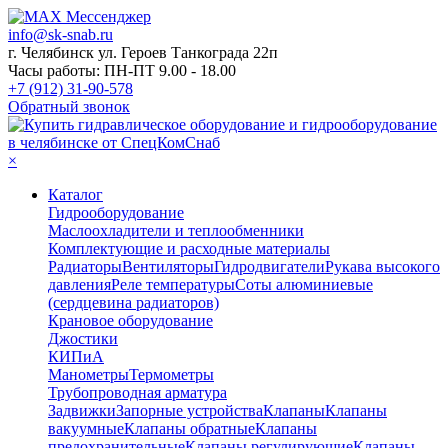
info@sk-snab.ru
г. Челябинск ул. Героев Танкограда 22п
Часы работы: ПН-ПТ 9.00 - 18.00
+7 (912) 31-90-578
Обратный звонок
×
Каталог
Гидрооборудование
Маслоохладители и теплообменники
Комплектующие и расходные материалы
Радиаторы
Вентиляторы
Гидродвигатели
Рукава высокого
давления
Реле температуры
Соты алюминиевые
(сердцевина радиаторов)
Крановое оборудование
Джостики
КИПиА
Манометры
Термометры
Трубопроводная арматура
Задвижки
Запорные устройства
Клапаны
Клапаны
вакуумные
Клапаны обратные
Клапаны
предохранительные
Клапаны регулирующие
Клапаны