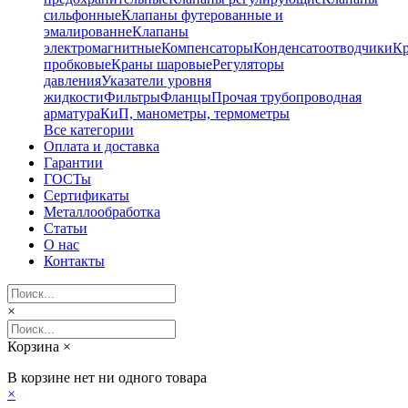
сильфонные
Клапаны футерованные и
эмалированне
Клапаны
электромагнитные
Компенсаторы
Конденсатоотводчики
К
пробковые
Краны шаровые
Регуляторы
давления
Указатели уровня
жидкости
Фильтры
Фланцы
Прочая трубопроводная
арматура
КиП, манометры, термометры
Все категории
Оплата и доставка
Гарантии
ГОСТы
Сертификаты
Металлообработка
Статьи
О нас
Контакты
×
Корзина
×
В корзине нет ни одного товара
×