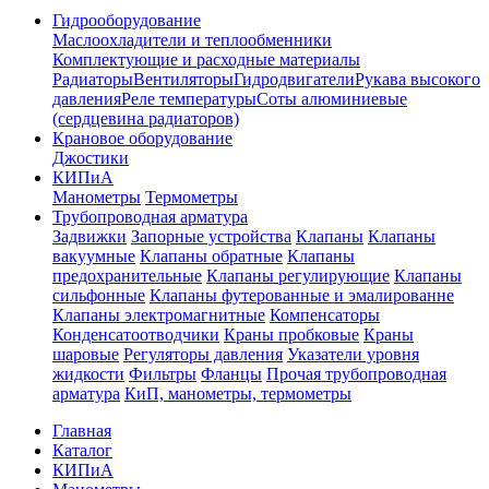
Гидрооборудование
Маслоохладители и теплообменники
Комплектующие и расходные материалы
Радиаторы
Вентиляторы
Гидродвигатели
Рукава высокого
давления
Реле температуры
Соты алюминиевые
(сердцевина радиаторов)
Крановое оборудование
Джостики
КИПиА
Манометры
Термометры
Трубопроводная арматура
Задвижки
Запорные устройства
Клапаны
Клапаны
вакуумные
Клапаны обратные
Клапаны
предохранительные
Клапаны регулирующие
Клапаны
сильфонные
Клапаны футерованные и эмалированне
Клапаны электромагнитные
Компенсаторы
Конденсатоотводчики
Краны пробковые
Краны
шаровые
Регуляторы давления
Указатели уровня
жидкости
Фильтры
Фланцы
Прочая трубопроводная
арматура
КиП, манометры, термометры
Главная
Каталог
КИПиА