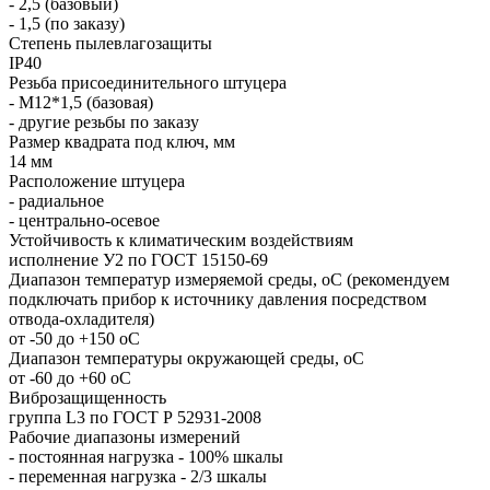
- 2,5 (базовый)
- 1,5 (по заказу)
Степень пылевлагозащиты
IP40
Резьба присоединительного штуцера
- М12*1,5 (базовая)
- другие резьбы по заказу
Размер квадрата под ключ, мм
14 мм
Расположение штуцера
-
радиальное
-
центрально-осевое
Устойчивость к климатическим воздействиям
исполнение У2 по ГОСТ 15150-69
Диапазон температур измеряемой среды, оС (рекомендуем
подключать прибор к источнику давления посредством
отвода-охладителя)
от -50 до +150 оС
Диапазон температуры окружающей среды, оС
от -60 до +60 оС
Виброзащищенность
группа L3 по ГОСТ Р 52931-2008
Рабочие диапазоны измерений
- постоянная нагрузка - 100% шкалы
- переменная нагрузка - 2/3 шкалы