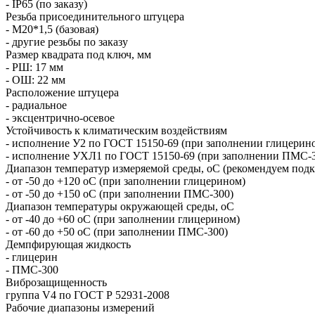
- IP65 (по заказу)
Резьба присоединительного штуцера
- М20*1,5 (базовая)
- другие резьбы по заказу
Размер квадрата под ключ, мм
- РШ: 17 мм
- ОШ: 22 мм
Расположение штуцера
-
радиальное
- эксцентрично-осевое
Устойчивость к климатическим воздействиям
- исполнение У2 по ГОСТ 15150-69 (при заполнении глицерин
- исполнение УХЛ1 по ГОСТ 15150-69 (при заполнении ПМС-
Диапазон температур измеряемой среды, оС (рекомендуем подк
- от -50 до +120 оС (при заполнении глицерином)
- от -50 до +150 оС (при заполнении ПМС-300)
Диапазон температуры окружающей среды, оС
- от -40 до +60 оС (при заполнении глицерином)
- от -60 до +50 оС (при заполнении ПМС-300)
Демпфирующая жидкость
- глицерин
- ПМС-300
Виброзащищенность
группа V4 по ГОСТ Р 52931-2008
Рабочие диапазоны измерений