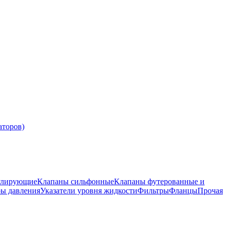
аторов)
улирующие
Клапаны сильфонные
Клапаны футерованные и
ры давления
Указатели уровня жидкости
Фильтры
Фланцы
Прочая