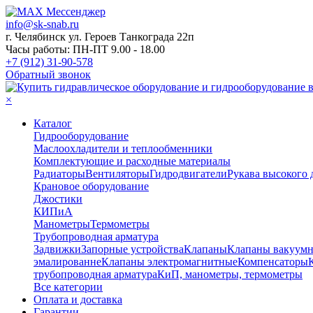
info@sk-snab.ru
г. Челябинск ул. Героев Танкограда 22п
Часы работы: ПН-ПТ 9.00 - 18.00
+7 (912) 31-90-578
Обратный звонок
×
Каталог
Гидрооборудование
Маслоохладители и теплообменники
Комплектующие и расходные материалы
Радиаторы
Вентиляторы
Гидродвигатели
Рукава высокого 
Крановое оборудование
Джостики
КИПиА
Манометры
Термометры
Трубопроводная арматура
Задвижки
Запорные устройства
Клапаны
Клапаны вакуум
эмалированне
Клапаны электромагнитные
Компенсаторы
трубопроводная арматура
КиП, манометры, термометры
Все категории
Оплата и доставка
Гарантии