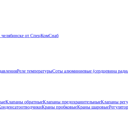
давления
Реле температуры
Соты алюминиевые (сердцевина ради
ные
Клапаны обратные
Клапаны предохранительные
Клапаны рег
Конденсатоотводчики
Краны пробковые
Краны шаровые
Регулято