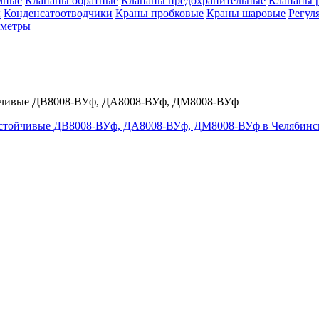
мные
Клапаны обратные
Клапаны предохранительные
Клапаны 
ы
Конденсатоотводчики
Краны пробковые
Краны шаровые
Регул
ометры
ойчивые ДВ8008-ВУф, ДА8008-ВУф, ДМ8008-ВУф