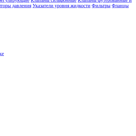
регулирующие
Клапаны сильфонные
Клапаны футерованные и
яторы давления
Указатели уровня жидкости
Фильтры
Фланцы