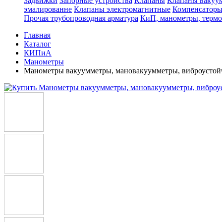
Задвижки
Запорные устройства
Клапаны
Клапаны вакуу
эмалированне
Клапаны электромагнитные
Компенсатор
Прочая трубопроводная арматура
КиП, манометры, терм
Главная
Каталог
КИПиА
Манометры
Манометры вакуумметры, мановакуумметры, виброуст