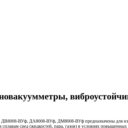
овакуумметры, виброустойчи
 ДВ8008-ВУф, ДА8008-ВУф, ДМ8008-ВУф предназначены для изм
сплавам сред (жидкостей, пара, газов) в условиях повышенных