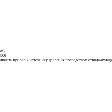
ом)
300)
лючать прибор к источнику давления посредством отвода-охлад