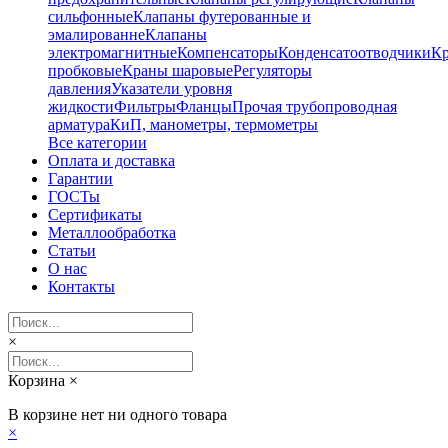
сильфонные
Клапаны футерованные и
эмалированне
Клапаны
электромагнитные
Компенсаторы
Конденсатоотводчики
К
пробковые
Краны шаровые
Регуляторы
давления
Указатели уровня
жидкости
Фильтры
Фланцы
Прочая трубопроводная
арматура
КиП, манометры, термометры
Все категории
Оплата и доставка
Гарантии
ГОСТы
Сертификаты
Металлообработка
Статьи
О нас
Контакты
×
Корзина
×
В корзине нет ни одного товара
×