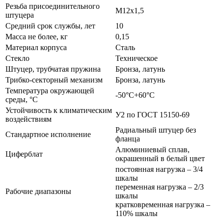
Резьба присоединительного
М12х1,5
штуцера
Средний срок службы, лет
10
Масса не более, кг
0,15
Материал корпуса
Сталь
Стекло
Техническое
Штуцер, трубчатая пружина
Бронза, латунь
Трибко-секторный механизм
Бронза, латунь
Температура окружающей
-50°С+60°С
среды, °С
Устойчивость к климатическим
У2 по ГОСТ 15150-69
воздействиям
Радиальный штуцер без
Стандартное исполнение
фланца
Алюминиевый сплав,
Циферблат
окрашенный в белый цвет
постоянная нагрузка – 3/4
шкалы
переменная нагрузка – 2/3
Рабочие диапазоны
шкалы
кратковременная нагрузка –
110% шкалы