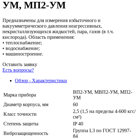
УМ, МП2-УМ
Предназначены для измерения избыточного и
вакуумметрического давления неагрессивных,
некристаллизующихся жидкостей, пара, газов (в т.ч.
кислорода). Область применения:
• теплоснабжение;
• водоснабжение;
• машиностроение.
Оставить заявку
Есть вопросы?
Обзор - Характеристики
ВП2-УМ, МВП2-УМ, МП2-
Марка прибора
УМ
Диаметр корпуса, мм
60
2,5 (1,5 на пределы 4-600 кгс/
Класс точности
см²)
Степень защиты
IP 40
Группа L3 по ГОСТ 12997-
Виброзащищенность
84