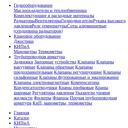
Гидрооборудование
Маслоохладители и теплообменники
Комплектующие и расходные материалы
Радиаторы
Вентиляторы
Гидродвигатели
Рукава высокого
давления
Реле температуры
Соты алюминиевые
(сердцевина радиаторов)
Крановое оборудование
Джостики
КИПиА
Манометры
Термометры
Трубопроводная арматура
Задвижки
Запорные устройства
Клапаны
Клапаны
вакуумные
Клапаны обратные
Клапаны
предохранительные
Клапаны регулирующие
Клапаны
сильфонные
Клапаны футерованные и эмалированне
Клапаны электромагнитные
Компенсаторы
Конденсатоотводчики
Краны пробковые
Краны
шаровые
Регуляторы давления
Указатели уровня
жидкости
Фильтры
Фланцы
Прочая трубопроводная
арматура
КиП, манометры, термометры
Главная
Каталог
КИПиА