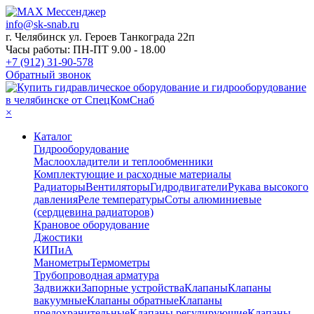
info@sk-snab.ru
г. Челябинск ул. Героев Танкограда 22п
Часы работы: ПН-ПТ 9.00 - 18.00
+7 (912) 31-90-578
Обратный звонок
×
Каталог
Гидрооборудование
Маслоохладители и теплообменники
Комплектующие и расходные материалы
Радиаторы
Вентиляторы
Гидродвигатели
Рукава высокого
давления
Реле температуры
Соты алюминиевые
(сердцевина радиаторов)
Крановое оборудование
Джостики
КИПиА
Манометры
Термометры
Трубопроводная арматура
Задвижки
Запорные устройства
Клапаны
Клапаны
вакуумные
Клапаны обратные
Клапаны
предохранительные
Клапаны регулирующие
Клапаны