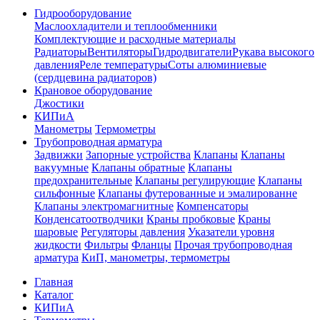
Гидрооборудование
Маслоохладители и теплообменники
Комплектующие и расходные материалы
Радиаторы
Вентиляторы
Гидродвигатели
Рукава высокого
давления
Реле температуры
Соты алюминиевые
(сердцевина радиаторов)
Крановое оборудование
Джостики
КИПиА
Манометры
Термометры
Трубопроводная арматура
Задвижки
Запорные устройства
Клапаны
Клапаны
вакуумные
Клапаны обратные
Клапаны
предохранительные
Клапаны регулирующие
Клапаны
сильфонные
Клапаны футерованные и эмалированне
Клапаны электромагнитные
Компенсаторы
Конденсатоотводчики
Краны пробковые
Краны
шаровые
Регуляторы давления
Указатели уровня
жидкости
Фильтры
Фланцы
Прочая трубопроводная
арматура
КиП, манометры, термометры
Главная
Каталог
КИПиА