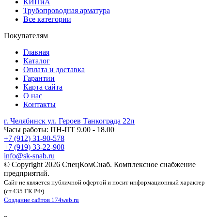
КИПиА
Трубопроводная арматура
Все категории
Покупателям
Главная
Каталог
Оплата и доставка
Гарантии
Карта сайта
О нас
Контакты
г. Челябинск ул. Героев Танкограда 22п
Часы работы: ПН-ПТ 9.00 - 18.00
+7 (912) 31-90-578
+7 (919) 33-22-908
info@sk-snab.ru
© Copyright 2026 СпецКомСнаб. Комплексное снабжение
предприятий.
Сайт не является публичной офертой и носит информационный характер
(ст.435 ГК РФ)
Создание сайтов 174web.ru