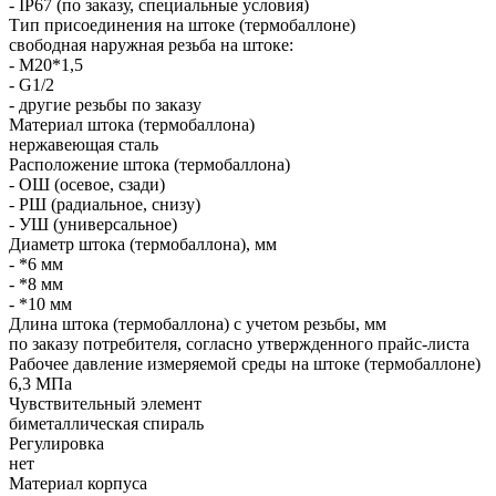
- IP67 (по заказу, специальные условия)
Тип присоединения на штоке (термобаллоне)
свободная наружная резьба на штоке:
- M20*1,5
- G1/2
- другие резьбы по заказу
Материал штока (термобаллона)
нержавеющая сталь
Расположение штока (термобаллона)
- ОШ (осевое, сзади)
- РШ (радиальное, снизу)
- УШ (универсальное)
Диаметр штока (термобаллона), мм
- *6 мм
- *8 мм
- *10 мм
Длина штока (термобаллона) с учетом резьбы, мм
по заказу потребителя, согласно утвержденного прайс-листа
Рабочее давление измеряемой среды на штоке (термобаллоне)
6,3 МПа
Чувствительный элемент
биметаллическая спираль
Регулировка
нет
Материал корпуса