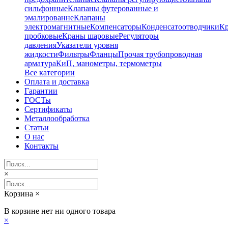
сильфонные
Клапаны футерованные и
эмалированне
Клапаны
электромагнитные
Компенсаторы
Конденсатоотводчики
К
пробковые
Краны шаровые
Регуляторы
давления
Указатели уровня
жидкости
Фильтры
Фланцы
Прочая трубопроводная
арматура
КиП, манометры, термометры
Все категории
Оплата и доставка
Гарантии
ГОСТы
Сертификаты
Металлообработка
Статьи
О нас
Контакты
×
Корзина
×
В корзине нет ни одного товара
×