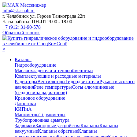
info@sk-snab.ru
г. Челябинск ул. Героев Танкограда 22п
Часы работы: ПН-ПТ 9.00 - 18.00
+7 (912) 31-90-578
Обратный звонок
×
Каталог
Гидрооборудование
Маслоохладители и теплообменники
Комплектующие и расходные материалы
Радиаторы
Вентиляторы
Гидродвигатели
Рукава высокого
давления
Реле температуры
Соты алюминиевые
(сердцевина радиаторов)
Крановое оборудование
Джостики
КИПиА
Манометры
Термометры
Трубопроводная арматура
Задвижки
Запорные устройства
Клапаны
Клапаны
вакуумные
Клапаны обратные
Клапаны
предохранительные
Клапаны регулирующие
Клапаны