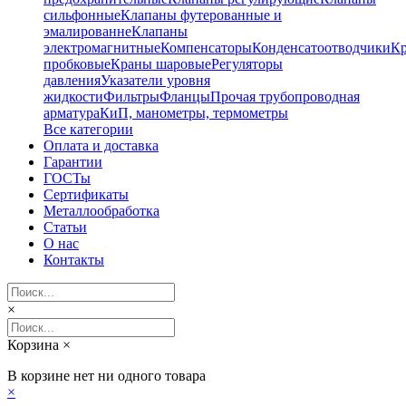
сильфонные
Клапаны футерованные и
эмалированне
Клапаны
электромагнитные
Компенсаторы
Конденсатоотводчики
К
пробковые
Краны шаровые
Регуляторы
давления
Указатели уровня
жидкости
Фильтры
Фланцы
Прочая трубопроводная
арматура
КиП, манометры, термометры
Все категории
Оплата и доставка
Гарантии
ГОСТы
Сертификаты
Металлообработка
Статьи
О нас
Контакты
×
Корзина
×
В корзине нет ни одного товара
×