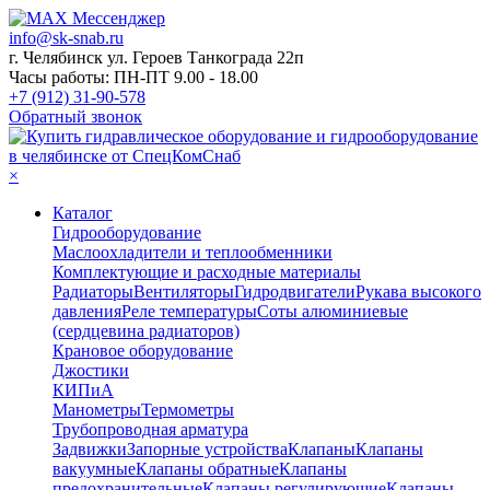
info@sk-snab.ru
г. Челябинск ул. Героев Танкограда 22п
Часы работы: ПН-ПТ 9.00 - 18.00
+7 (912) 31-90-578
Обратный звонок
×
Каталог
Гидрооборудование
Маслоохладители и теплообменники
Комплектующие и расходные материалы
Радиаторы
Вентиляторы
Гидродвигатели
Рукава высокого
давления
Реле температуры
Соты алюминиевые
(сердцевина радиаторов)
Крановое оборудование
Джостики
КИПиА
Манометры
Термометры
Трубопроводная арматура
Задвижки
Запорные устройства
Клапаны
Клапаны
вакуумные
Клапаны обратные
Клапаны
предохранительные
Клапаны регулирующие
Клапаны