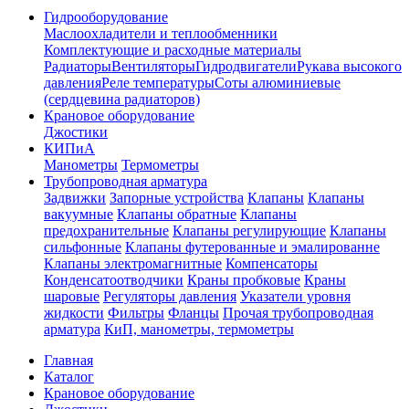
Гидрооборудование
Маслоохладители и теплообменники
Комплектующие и расходные материалы
Радиаторы
Вентиляторы
Гидродвигатели
Рукава высокого
давления
Реле температуры
Соты алюминиевые
(сердцевина радиаторов)
Крановое оборудование
Джостики
КИПиА
Манометры
Термометры
Трубопроводная арматура
Задвижки
Запорные устройства
Клапаны
Клапаны
вакуумные
Клапаны обратные
Клапаны
предохранительные
Клапаны регулирующие
Клапаны
сильфонные
Клапаны футерованные и эмалированне
Клапаны электромагнитные
Компенсаторы
Конденсатоотводчики
Краны пробковые
Краны
шаровые
Регуляторы давления
Указатели уровня
жидкости
Фильтры
Фланцы
Прочая трубопроводная
арматура
КиП, манометры, термометры
Главная
Каталог
Крановое оборудование