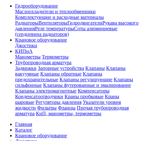
Гидрооборудование
Маслоохладители и теплообменники
Комплектующие и расходные материалы
Радиаторы
Вентиляторы
Гидродвигатели
Рукава высокого
давления
Реле температуры
Соты алюминиевые
(сердцевина радиаторов)
Крановое оборудование
Джостики
КИПиА
Манометры
Термометры
Трубопроводная арматура
Задвижки
Запорные устройства
Клапаны
Клапаны
вакуумные
Клапаны обратные
Клапаны
предохранительные
Клапаны регулирующие
Клапаны
сильфонные
Клапаны футерованные и эмалированне
Клапаны электромагнитные
Компенсаторы
Конденсатоотводчики
Краны пробковые
Краны
шаровые
Регуляторы давления
Указатели уровня
жидкости
Фильтры
Фланцы
Прочая трубопроводная
арматура
КиП, манометры, термометры
Главная
Каталог
Крановое оборудование