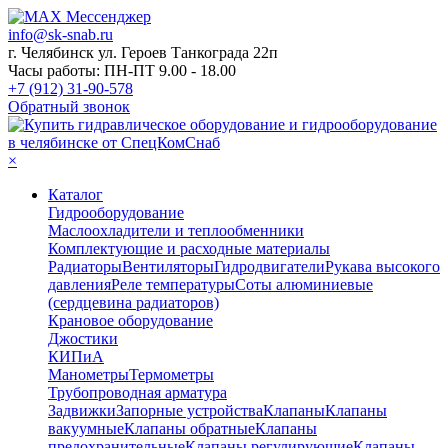
info@sk-snab.ru
г. Челябинск ул. Героев Танкограда 22п
Часы работы: ПН-ПТ 9.00 - 18.00
+7 (912) 31-90-578
Обратный звонок
×
Каталог
Гидрооборудование
Маслоохладители и теплообменники
Комплектующие и расходные материалы
Радиаторы
Вентиляторы
Гидродвигатели
Рукава высокого
давления
Реле температуры
Соты алюминиевые
(сердцевина радиаторов)
Крановое оборудование
Джостики
КИПиА
Манометры
Термометры
Трубопроводная арматура
Задвижки
Запорные устройства
Клапаны
Клапаны
вакуумные
Клапаны обратные
Клапаны
предохранительные
Клапаны регулирующие
Клапаны