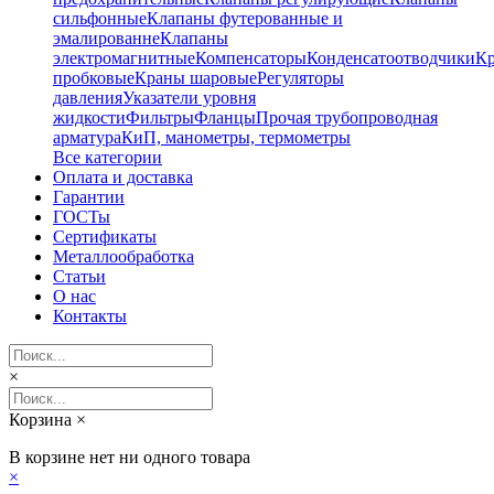
сильфонные
Клапаны футерованные и
эмалированне
Клапаны
электромагнитные
Компенсаторы
Конденсатоотводчики
К
пробковые
Краны шаровые
Регуляторы
давления
Указатели уровня
жидкости
Фильтры
Фланцы
Прочая трубопроводная
арматура
КиП, манометры, термометры
Все категории
Оплата и доставка
Гарантии
ГОСТы
Сертификаты
Металлообработка
Статьи
О нас
Контакты
×
Корзина
×
В корзине нет ни одного товара
×