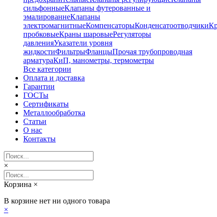
сильфонные
Клапаны футерованные и
эмалированне
Клапаны
электромагнитные
Компенсаторы
Конденсатоотводчики
К
пробковые
Краны шаровые
Регуляторы
давления
Указатели уровня
жидкости
Фильтры
Фланцы
Прочая трубопроводная
арматура
КиП, манометры, термометры
Все категории
Оплата и доставка
Гарантии
ГОСТы
Сертификаты
Металлообработка
Статьи
О нас
Контакты
×
Корзина
×
В корзине нет ни одного товара
×