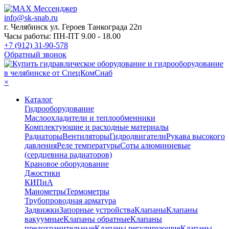
info@sk-snab.ru
г. Челябинск ул. Героев Танкограда 22п
Часы работы: ПН-ПТ 9.00 - 18.00
+7 (912) 31-90-578
Обратный звонок
×
Каталог
Гидрооборудование
Маслоохладители и теплообменники
Комплектующие и расходные материалы
Радиаторы
Вентиляторы
Гидродвигатели
Рукава высокого
давления
Реле температуры
Соты алюминиевые
(сердцевина радиаторов)
Крановое оборудование
Джостики
КИПиА
Манометры
Термометры
Трубопроводная арматура
Задвижки
Запорные устройства
Клапаны
Клапаны
вакуумные
Клапаны обратные
Клапаны
предохранительные
Клапаны регулирующие
Клапаны