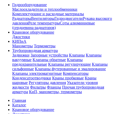
Гидрооборудование
Маслоохладители и теплообменники
Комплектующие и расходные материалы
Радиаторы
Вентиляторы
Гидродвигатели
Рукава высокого
давления
Реле температуры
Соты алюминиевые
(сердцевина радиаторов)
Крановое оборудование
Джостики
КИПиА
Манометры
Термометры
Трубопроводная арматура
Задвижки
Запорные устройства
Клапаны
Клапаны
вакуумные
Клапаны обратные
Клапаны
предохранительные
Клапаны регулирующие
Клапаны
сильфонные
Клапаны футерованные и эмалированне
Клапаны электромагнитные
Компенсаторы
Конденсатоотводчики
Краны пробковые
Краны
шаровые
Регуляторы давления
Указатели уровня
жидкости
Фильтры
Фланцы
Прочая трубопроводная
арматура
КиП, манометры, термометры
Главная
Каталог
Крановое оборудование