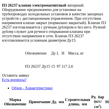
ПЗ 26237 клапан электромагнитный
запорный.
Оборудование предназначено для установки на
трубопроводах холодильных установок в качестве запорных
устройств с дистанционным управлением. При отсутствии
напряжения клапан закрыт (нормально закрытый). Клапан ПЗ
26237 изготавливается с ручным дублером и без него. Ручной
дублер служит для ручного открывания клапана при
отсутствии напряжения в сети. Клапан ПЗ 26237
изготавливается условным диаметром Ду15.
Обозначение
Ду
L
H
Масса, кг
ПЗ 26237 Ду15
15
97
117
2,6
Оставить заявку
Есть вопросы?
Обзор - Характеристики
Ру, бар
Марка
Строительная
(кгс/
Примечание
Ду, мм
М
Обозначение
длина, мм
2
см
)