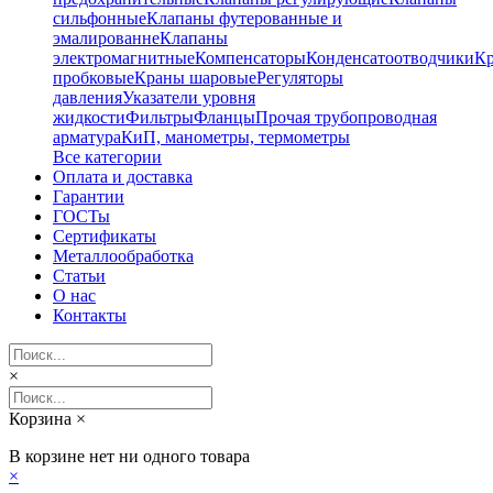
сильфонные
Клапаны футерованные и
эмалированне
Клапаны
электромагнитные
Компенсаторы
Конденсатоотводчики
К
пробковые
Краны шаровые
Регуляторы
давления
Указатели уровня
жидкости
Фильтры
Фланцы
Прочая трубопроводная
арматура
КиП, манометры, термометры
Все категории
Оплата и доставка
Гарантии
ГОСТы
Сертификаты
Металлообработка
Статьи
О нас
Контакты
×
Корзина
×
В корзине нет ни одного товара
×