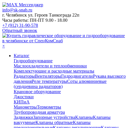
info@sk-snab.ru
г. Челябинск ул. Героев Танкограда 22п
Часы работы: ПН-ПТ 9.00 - 18.00
+7 (912) 31-90-578
Обратный звонок
×
Каталог
Гидрооборудование
Маслоохладители и теплообменники
Комплектующие и расходные материалы
Радиаторы
Вентиляторы
Гидродвигатели
Рукава высокого
давления
Реле температуры
Соты алюминиевые
(сердцевина радиаторов)
Крановое оборудование
Джостики
КИПиА
Манометры
Термометры
Трубопроводная арматура
Задвижки
Запорные устройства
Клапаны
Клапаны
вакуумные
Клапаны обратные
Клапаны
предохранительные
Клапаны регулирующие
Клапаны