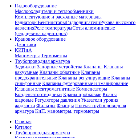
Гидрооборудование
Маслоохладители и теплообменники
Комплектующие и расходные материалы
Радиаторы
Вентиляторы
Гидродвигатели
Рукава высокого
давления
Реле температуры
Соты алюминиевые
(сердцевина радиаторов)
Крановое оборудование
Джостики
КИПиА
Манометры
Термометры
Трубопроводная арматура
Задвижки
Запорные устройства
Клапаны
Клапаны
вакуумные
Клапаны обратные
Клапаны
предохранительные
Клапаны регулирующие
Клапаны
сильфонные
Клапаны футерованные и эмалированне
Клапаны электромагнитные
Компенсаторы
Конденсатоотводчики
Краны пробковые
Краны
шаровые
Регуляторы давления
Указатели уровня
жидкости
Фильтры
Фланцы
Прочая трубопроводная
арматура
КиП, манометры, термометры
Главная
Каталог
Трубопроводная арматура