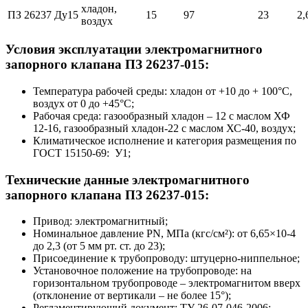
хладон,
ПЗ 26237 Ду15
15
97
23
2,
воздух
Условия эксплуатации электромагнитного
запорного клапана ПЗ 26237-015:
Температура рабочей среды: хладон от +10 до + 100°С,
воздух от 0 до +45°С;
Рабочая среда: газообразный хладон – 12 с маслом ХФ
12-16, газообразный хладон-22 с маслом ХС-40, воздух;
Климатическое исполнение и категория размещения по
ГОСТ 15150-69: У1;
Технические данные электромагнитного
запорного клапана ПЗ 26237-015:
Привод: электромагнитный;
Номинальное давление PN, МПа (кгс/см²): от 6,65×10-4
до 2,3 (от 5 мм рт. ст. до 23);
Присоединение к трубопроводу: штуцерно-ниппельное;
Установочное положение на трубопроводе: на
горизонтальном трубопроводе – электромагнитом вверх
(отклонение от вертикали – не более 15°);
Регламентирующий документ: ТУ 26-07-046-2006;