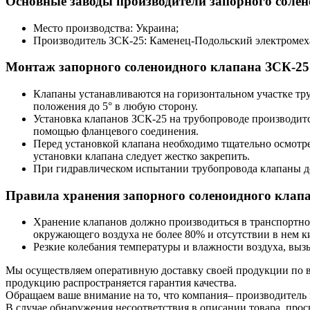
Основные заводы производители запорного солен
Место производства: Украина;
Производитель ЗСК-25: Каменец-Подольский электромех
Монтаж запорного соленоидного клапана ЗСК-25
Клапаны устанавливаются на горизонтальном участке тру
положения до 5° в любую сторону.
Установка клапанов ЗСК-25 на трубопроводе производится
помощью фланцевого соединения.
Перед установкой клапана необходимо тщательно осмотре
установки клапана следует жестко закрепить.
При гидравлическом испытании трубопровода клапаны 
Правила хранения запорного соленоидного клап
Хранение клапанов должно производиться в транспортно
окружающего воздуха не более 80% и отсутствии в нем к
Резкие колебания температуры и влажности воздуха, выз
Мы осуществляем оперативную доставку своей продукции по вс
продукцию распространяется гарантия качества.
Обращаем ваше внимание на то, что компания– производитель 
В случае обнаружения несоответствия в описании товара, про