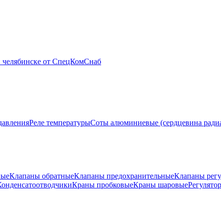
давления
Реле температуры
Соты алюминиевые (сердцевина ради
ные
Клапаны обратные
Клапаны предохранительные
Клапаны рег
Конденсатоотводчики
Краны пробковые
Краны шаровые
Регулято