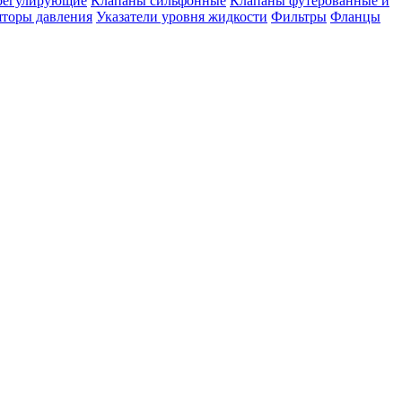
регулирующие
Клапаны сильфонные
Клапаны футерованные и
яторы давления
Указатели уровня жидкости
Фильтры
Фланцы