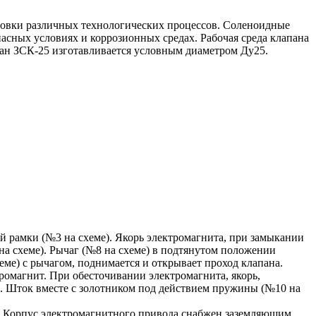
ровки различных технологических процессов. Соленоидные
асных условиях и коррозионных средах. Рабочая среда клапана
апан ЗСК-25 изготавливается условным диаметром Ду25.
 рамки (№3 на схеме). Якорь электромагнита, при замыкании
на схеме). Рычаг (№8 на схеме) в подтянутом положении
ме) с рычагом, поднимается и открывает проход клапана.
ромагнит. При обесточивании электромагнита, якорь,
). Шток вместе с золотником под действием пружины (№10 на
ю. Корпус электромагнитного привода снабжен заземляющим