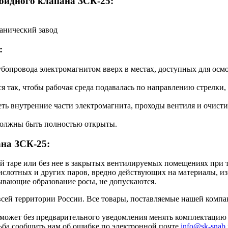
оидного клапана ЗСК-25:
анический завод
:
бопровода электромагнитом вверх в местах, доступных для осмо
 так, чтобы рабочая среда подавалась по направлению стрелки,
ть внутренние части электромагнита, проходы вентиля и очисти
должны быть полностью открыты.
ана ЗСК-25:
й таре или без нее в закрытых вентилируемых помещениях при 
ислотных и других паров, вредно действующих на материалы, из
ывающие образование росы, не допускаются.
ей территории России. Все товары, поставляемые нашей компан
может без предварительного уведомления менять комплектацию 
сьба сообщить нам об ошибке по электронной почте
info@sk-snab.