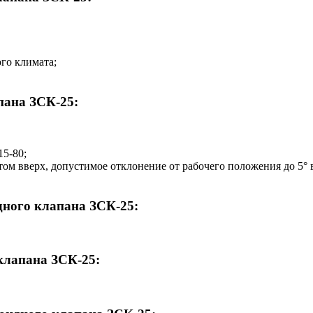
го климата;
пана ЗСК-25:
5-80;
ом вверх, допустимое отклонение от рабочего положения до 5° 
дного клапана ЗСК-25:
клапана ЗСК-25: