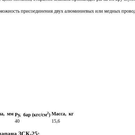
зможность присоединения двух алюминиевых или медных проводо
на, мм
2
Масса, кг
Ру, бар (кгс/см
)
40
15,6
лапана ЗСК-25: