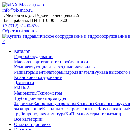
info@sk-snab.ru
г. Челябинск ул. Героев Танкограда 22п
Часы работы: ПН-ПТ 9.00 - 18.00
+7 (912) 31-90-578
Обратный звонок
×
Каталог
Гидрооборудование
Маслоохладители и теплообменники
Комплектующие и расходные материалы
Радиаторы
Вентиляторы
Гидродвигатели
Рукава высокого 
Крановое оборудование
Джостики
КИПиА
Манометры
Термометры
Трубопроводная арматура
Задвижки
Запорные устройства
Клапаны
Клапаны вакуум
эмалированне
Клапаны электромагнитные
Компенсаторы
трубопроводная арматура
КиП, манометры, термометры
Все категории
Оплата и доставка
Гарантии