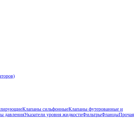
аторов)
улирующие
Клапаны сильфонные
Клапаны футерованные и
ры давления
Указатели уровня жидкости
Фильтры
Фланцы
Прочая