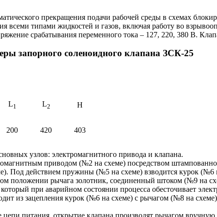
матического прекращения подачи рабочей среды в схемах блоки
я всеми типами жидкостей и газов, включая работу во взрывооп
апряжение срабатывания переменного тока – 127, 220, 380 В. Кл
еры запорного соленоидного клапана ЗСК-25
L
L
H
1
2
200
420
403
сновных узлов: электромагнитного привода и клапана.
тромагнитным приводом (№2 на схеме) посредством штампованной
е). Под действием пружины (№5 на схеме) взводится курок (№6 
ятом положении рычага золотник, соединенный штоком (№9 на схе
который при аварийном состоянии процесса обесточивает элект
дит из зацепления курок (№6 на схеме) с рычагом (№8 на схеме
е цепи питания, открытие клапана производят рычагом вручну