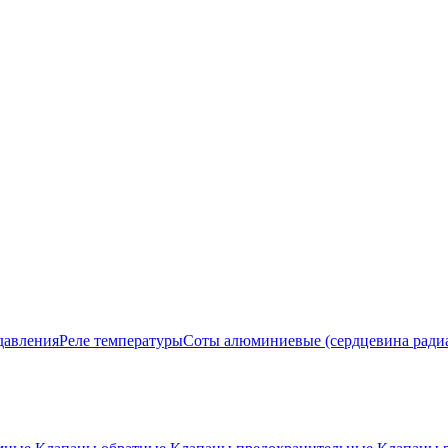
давления
Реле температуры
Соты алюминиевые (сердцевина ради