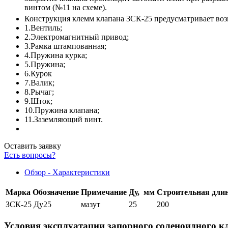
винтом (№11 на схеме).
Конструкция клемм клапана ЗСК-25 предусматривает во
1.Вентиль;
2.Электромагнитный привод;
3.Рамка штампованная;
4.Пружина курка;
5.Пружина;
6.Курок
7.Валик;
8.Рычаг;
9.Шток;
10.Пружина клапана;
11.Заземляющий винт.
Оставить заявку
Есть вопросы?
Обзор - Характеристики
Марка
Обозначение
Примечание
Ду, мм
Строительная дли
ЗСК-25 Ду25
мазут
25
200
Условия эксплуатации запорного соленоидного к