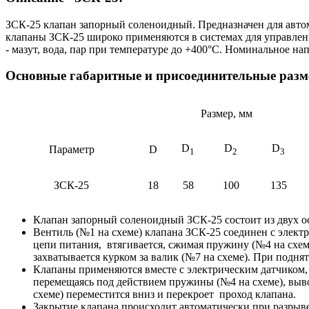
ЗСК-25 клапан запорный соленоидный. Предназначен для авто
клапаны ЗСК-25 широко применяются в системах для управлени
- мазут, вода, пар при температуре до +400°С. Номинальное н
Основные габаритные и присоединительные разм
Размер, мм
D
D
D
Параметр
D
1
2
3
ЗСК-25
18
58
100
135
Клапан запорный соленоидный ЗСК-25 состоит из двух о
Вентиль (№1 на схеме) клапана ЗСК-25 соединен с элек
цепи питания, втягивается, сжимая пружину (№4 на схем
захватывается курком за валик (№7 на схеме). При подн
Клапаны применяются вместе с электрическим датчиком, 
перемещаясь под действием пружины (№4 на схеме), выво
схеме) переместится вниз и перекроет проход клапана.
Закрытие клапана происходит автоматически при разрыв