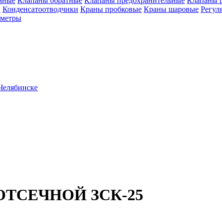
мные
Клапаны обратные
Клапаны предохранительные
Клапаны 
ы
Конденсатоотводчики
Краны пробковые
Краны шаровые
Регул
ометры
ТСЕЧНОЙ ЗСК-25