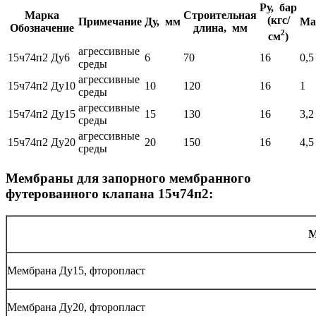
Ру, бар
Марка
Строительная
(кгс/
Примечание
Ду, мм
Ма
Обозначение
длина, мм
2
см
)
агрессивные
15ч74п2 Ду6
6
70
16
0,5
среды
агрессивные
15ч74п2 Ду10
10
120
16
1
среды
агрессивные
15ч74п2 Ду15
15
130
16
3,2
среды
агрессивные
15ч74п2 Ду20
20
150
16
4,5
среды
Мембраны для запорного мембранного
футерованного клапана 15ч74п2:
М
Мембрана Ду15, фторопласт
Мембрана Ду20, фторопласт