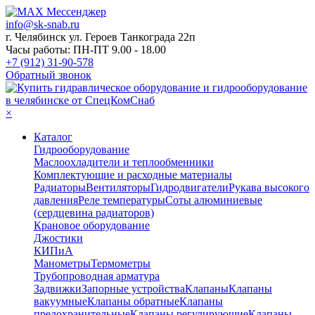
info@sk-snab.ru
г. Челябинск ул. Героев Танкограда 22п
Часы работы: ПН-ПТ 9.00 - 18.00
+7 (912) 31-90-578
Обратный звонок
×
Каталог
Гидрооборудование
Маслоохладители и теплообменники
Комплектующие и расходные материалы
Радиаторы
Вентиляторы
Гидродвигатели
Рукава высокого
давления
Реле температуры
Соты алюминиевые
(сердцевина радиаторов)
Крановое оборудование
Джостики
КИПиА
Манометры
Термометры
Трубопроводная арматура
Задвижки
Запорные устройства
Клапаны
Клапаны
вакуумные
Клапаны обратные
Клапаны
предохранительные
Клапаны регулирующие
Клапаны