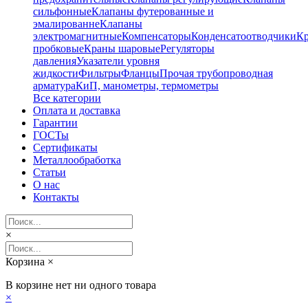
сильфонные
Клапаны футерованные и
эмалированне
Клапаны
электромагнитные
Компенсаторы
Конденсатоотводчики
К
пробковые
Краны шаровые
Регуляторы
давления
Указатели уровня
жидкости
Фильтры
Фланцы
Прочая трубопроводная
арматура
КиП, манометры, термометры
Все категории
Оплата и доставка
Гарантии
ГОСТы
Сертификаты
Металлообработка
Статьи
О нас
Контакты
×
Корзина
×
В корзине нет ни одного товара
×