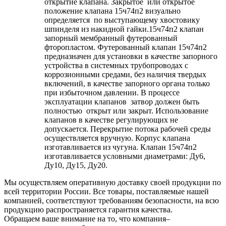
открытие клапана. Закрытое или открытое
положение клапана 15ч74п2 визуально
определяется по выступающему хвостовику
шпинделя из накидной гайки.​15ч74п2 клапан
запорный мембранный футерованный
фторопластом. Футерованный клапан 15ч74п2
предназначен для установки в качестве запорного
устройства в системных трубопроводах с
коррозионными средами, без наличия твердых
включений, в качестве запорного органа только
при избыточном давлении. В процессе
эксплуатации клапанов затвор должен быть
полностью открыт или закрыт. Использование
клапанов в качестве регулирующих не
допускается. Перекрытие потока рабочей среды
осуществляется вручную. Корпус клапана
изготавливается из чугуна. Клапан 15ч74п2
изготавливается условными диаметрами: Ду6,
Ду10, Ду15, Ду20.
Мы осуществляем оперативную доставку своей продукции по
всей территории России. Все товары, поставляемые нашей
компанией, соответствуют требованиям безопасности, на всю
продукцию распространяется гарантия качества.
Обращаем ваше внимание на то, что компания–