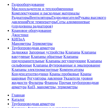
Гидрооборудование
Маслоохладители и теплообменники
Комплектующие и расходные материалы
Радиаторы
Вентиляторы
Гидродвигатели
Рукава высокого
давления
Реле температуры
Соты алюминиевые
(сердцевина радиаторов)
Крановое оборудование
Джостики
КИПиА
Манометры
Термометры
Трубопроводная арматура
Задвижки
Запорные устройства
Клапаны
Клапаны
вакуумные
Клапаны обратные
Клапаны
предохранительные
Клапаны регулирующие
Клапаны
сильфонные
Клапаны футерованные и эмалированне
Клапаны электромагнитные
Компенсаторы
Конденсатоотводчики
Краны пробковые
Краны
шаровые
Регуляторы давления
Указатели уровня
жидкости
Фильтры
Фланцы
Прочая трубопроводная
арматура
КиП, манометры, термометры
Главная
Каталог
Трубопроводная арматура