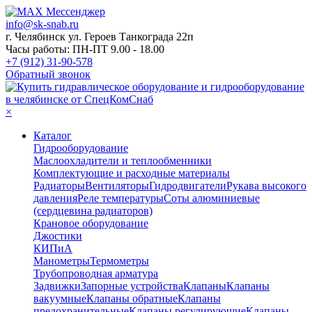
info@sk-snab.ru
г. Челябинск ул. Героев Танкограда 22п
Часы работы: ПН-ПТ 9.00 - 18.00
+7 (912) 31-90-578
Обратный звонок
×
Каталог
Гидрооборудование
Маслоохладители и теплообменники
Комплектующие и расходные материалы
Радиаторы
Вентиляторы
Гидродвигатели
Рукава высокого
давления
Реле температуры
Соты алюминиевые
(сердцевина радиаторов)
Крановое оборудование
Джостики
КИПиА
Манометры
Термометры
Трубопроводная арматура
Задвижки
Запорные устройства
Клапаны
Клапаны
вакуумные
Клапаны обратные
Клапаны
предохранительные
Клапаны регулирующие
Клапаны