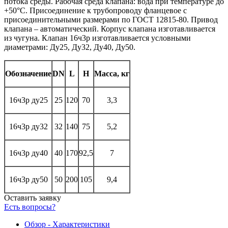
потока среды. Рабочая среда клапана: вода при температуре до
+50°С. Присоединение к трубопроводу фланцевое с
присоединительными размерами по ГОСТ 12815-80. Привод
клапана – автоматический. Корпус клапана изготавливается
из чугуна. Клапан 16ч3р изготавливается условными
диаметрами: Ду25, Ду32, Ду40, Ду50.
Обозначение
DN
L
Н
Масса, кг
16ч3р ду25
25
120
70
3,3
16ч3р ду32
32
140
75
5,2
16ч3р ду40
40
170
92,5
7
16ч3р ду50
50
200
105
9,4
Оставить заявку
Есть вопросы?
Обзор - Характеристики