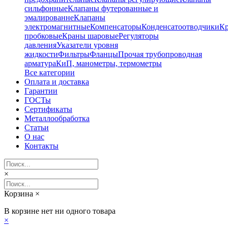
сильфонные
Клапаны футерованные и
эмалированне
Клапаны
электромагнитные
Компенсаторы
Конденсатоотводчики
К
пробковые
Краны шаровые
Регуляторы
давления
Указатели уровня
жидкости
Фильтры
Фланцы
Прочая трубопроводная
арматура
КиП, манометры, термометры
Все категории
Оплата и доставка
Гарантии
ГОСТы
Сертификаты
Металлообработка
Статьи
О нас
Контакты
×
Корзина
×
В корзине нет ни одного товара
×