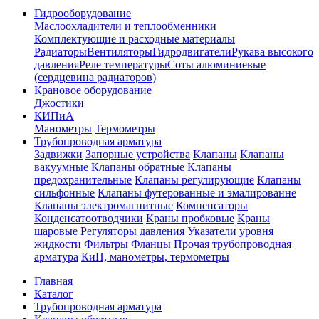
Гидрооборудование
Маслоохладители и теплообменники
Комплектующие и расходные материалы
Радиаторы
Вентиляторы
Гидродвигатели
Рукава высокого
давления
Реле температуры
Соты алюминиевые
(сердцевина радиаторов)
Крановое оборудование
Джостики
КИПиА
Манометры
Термометры
Трубопроводная арматура
Задвижки
Запорные устройства
Клапаны
Клапаны
вакуумные
Клапаны обратные
Клапаны
предохранительные
Клапаны регулирующие
Клапаны
сильфонные
Клапаны футерованные и эмалированне
Клапаны электромагнитные
Компенсаторы
Конденсатоотводчики
Краны пробковые
Краны
шаровые
Регуляторы давления
Указатели уровня
жидкости
Фильтры
Фланцы
Прочая трубопроводная
арматура
КиП, манометры, термометры
Главная
Каталог
Трубопроводная арматура