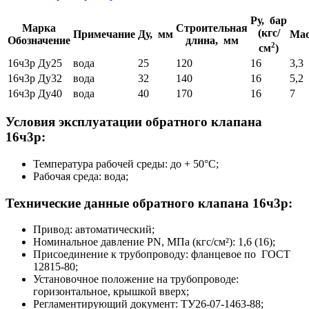
Ру, бар
Марка
Строительная
(кгс/
Примечание
Ду, мм
Мас
Обозначение
длина, мм
2
см
)
16ч3р Ду25
вода
25
120
16
3,3
16ч3р Ду32
вода
32
140
16
5,2
16ч3р Ду40
вода
40
170
16
7
Условия эксплуатации обратного клапана
16ч3р:
Температура рабочей среды: до + 50°С;
Рабочая среда: вода;
Технические данные обратного клапана 16ч3р:
Привод: автоматический;
Номинальное давление PN, МПа (кгс/см²): 1,6 (16);
Присоединение к трубопроводу: фланцевое по ГОСТ
12815-80;
Установочное положение на трубопроводе:
горизонтальное, крышкой вверх;
Регламентирующий документ: ТУ26-07-1463-88;