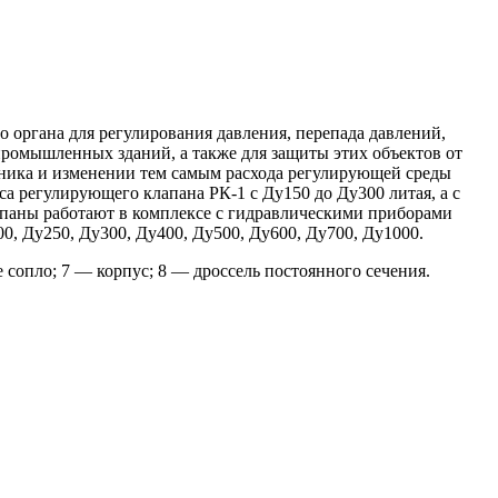
органа для регулирования давления, перепада давлений,
 промышленных зданий, а также для защиты этих объектов от
тника и изменении тем самым расхода регулирующей среды
а регулирующего клапана РК-1 с Ду150 до Ду300 литая, а с
лапаны работают в комплексе с гидравлическими приборами
0, Ду250, Ду300, Ду400, Ду500, Ду600, Ду700, Ду1000.
 сопло; 7 — корпус; 8 — дроссель постоянного сечения.