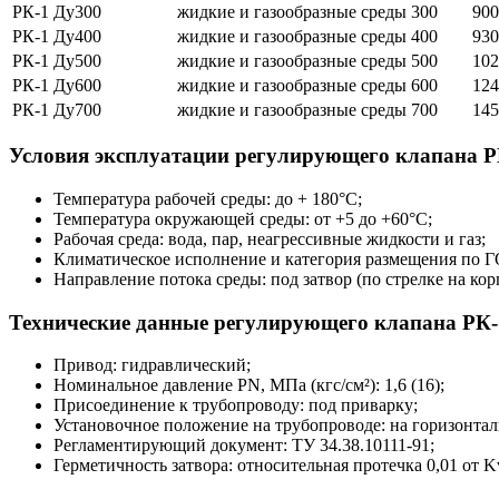
РК-1 Ду300
жидкие и газообразные среды
300
900
РК-1 Ду400
жидкие и газообразные среды
400
930
РК-1 Ду500
жидкие и газообразные среды
500
102
РК-1 Ду600
жидкие и газообразные среды
600
124
РК-1 Ду700
жидкие и газообразные среды
700
145
Условия эксплуатации регулирующего клапана Р
Температура рабочей среды: до + 180°С;
Температура окружающей среды: от +5 до +60°С;
Рабочая среда: вода, пар, неагрессивные жидкости и газ;
Климатическое исполнение и категория размещения по 
Направление потока среды: под затвор (по стрелке на кор
Технические данные регулирующего клапана РК-
Привод: гидравлический;
Номинальное давление PN, МПа (кгс/см²): 1,6 (16);
Присоединение к трубопроводу: под приварку;
Установочное положение на трубопроводе: на горизонта
Регламентирующий документ: ТУ 34.38.10111-91;
Герметичность затвора: относительная протечка 0,01 от K