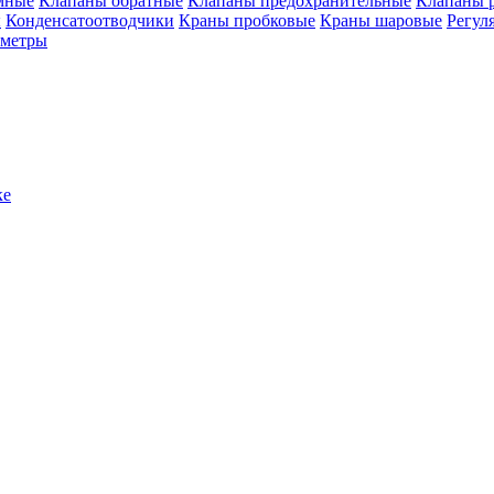
мные
Клапаны обратные
Клапаны предохранительные
Клапаны 
ы
Конденсатоотводчики
Краны пробковые
Краны шаровые
Регул
ометры