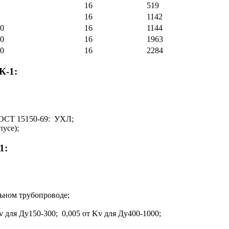
16
519
16
1142
0
16
1144
0
16
1963
0
16
2284
К-1:
ГОСТ 15150-69: УХЛ;
пусе);
1:
льном трубопроводе;
v для Ду150-300; 0,005 от Kv для Ду400-1000;