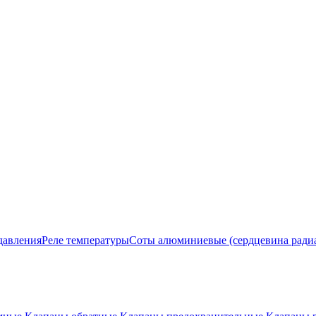
давления
Реле температуры
Соты алюминиевые (сердцевина ради