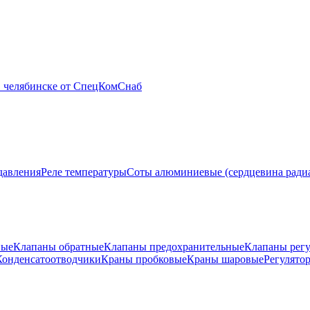
давления
Реле температуры
Соты алюминиевые (сердцевина ради
ные
Клапаны обратные
Клапаны предохранительные
Клапаны рег
Конденсатоотводчики
Краны пробковые
Краны шаровые
Регулято