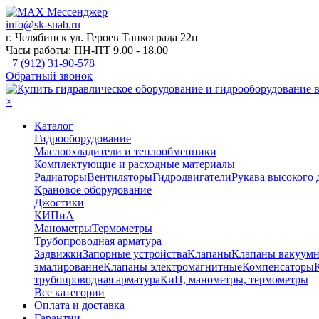
info@sk-snab.ru
г. Челябинск ул. Героев Танкограда 22п
Часы работы: ПН-ПТ 9.00 - 18.00
+7 (912) 31-90-578
Обратный звонок
×
Каталог
Гидрооборудование
Маслоохладители и теплообменники
Комплектующие и расходные материалы
Радиаторы
Вентиляторы
Гидродвигатели
Рукава высокого 
Крановое оборудование
Джостики
КИПиА
Манометры
Термометры
Трубопроводная арматура
Задвижки
Запорные устройства
Клапаны
Клапаны вакуум
эмалированне
Клапаны электромагнитные
Компенсаторы
трубопроводная арматура
КиП, манометры, термометры
Все категории
Оплата и доставка
Гарантии