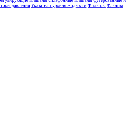
регулирующие
Клапаны сильфонные
Клапаны футерованные и
яторы давления
Указатели уровня жидкости
Фильтры
Фланцы