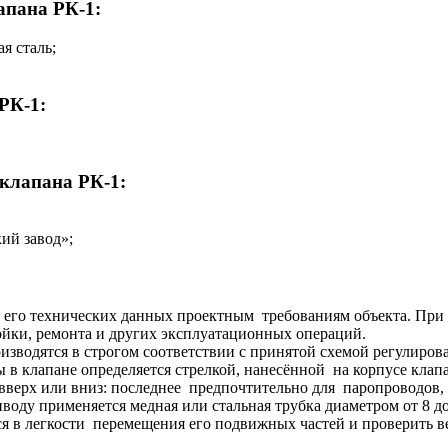
апана РК-1:
я сталь;
РК-1:
клапана РК-1:
ий завод»;
е его технических данных проектным требованиям объекта. Пр
ойки, ремонта и других эксплуатационных операций.
зводятся в строгом соответствии с принятой схемой регулирова
 в клапане определяется стрелкой, нанесённой на корпусе клапа
верх или вниз: последнее предпочтительно для паропроводов, т
воду применяется медная или стальная трубка диаметром от 8 д
я в легкости перемещения его подвижных частей и проверить в