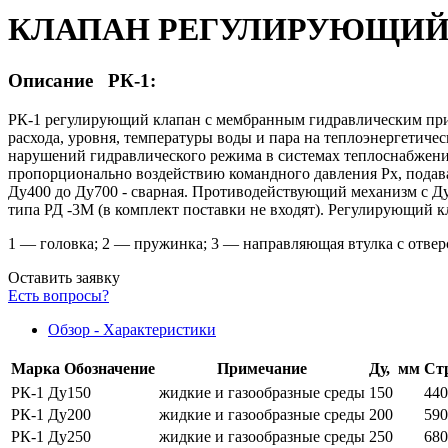
КЛАПАН РЕГУЛИРУЮЩИЙ Р
Описание РК-1:
РК-1 регулирующий клапан с мембранным гидравлическим приво
расхода, уровня, температуры воды и пара на теплоэнергетиче
нарушений гидравлического режима в системах теплоснабжени
пропорционально воздействию командного давления Рх, подава
Ду400 до Ду700 - сварная. Противодействующий механизм с Ду
типа РД -3М (в комплект поставки не входят). Регулирующий к
1 — головка; 2 — пружинка; 3 — направляющая втулка с отверс
Оставить заявку
Есть вопросы?
Обзор - Характеристики
Марка
Обозначение
Примечание
Ду, мм
Ст
РК-1 Ду150
жидкие и газообразные среды
150
440
РК-1 Ду200
жидкие и газообразные среды
200
590
РК-1 Ду250
жидкие и газообразные среды
250
680