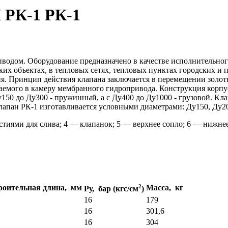
К-1 РК-1
дом. Оборудование предназначено в качестве исполнительного 
ских объектах, в тепловых сетях, тепловых пунктах городских и
я. Принцип действия клапана заключается в перемещении золо
емого в камеру мембранного гидропривода. Конструкция корпус
150 до Ду300 - пружинный, а с Ду400 до Ду1000 - грузовой. К
лапан РК-1 изготавливается условными диаметрами: Ду150, Ду20
тиями для слива; 4 — клапанок; 5 — верхнее сопло; 6 — нижнее
роительная длина, мм
2
Масса, кг
Ру, бар (кгс/см
)
16
179
16
301,6
16
304