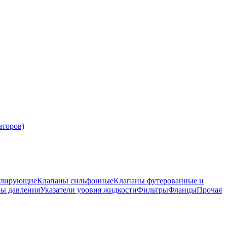
аторов)
улирующие
Клапаны сильфонные
Клапаны футерованные и
ры давления
Указатели уровня жидкости
Фильтры
Фланцы
Прочая