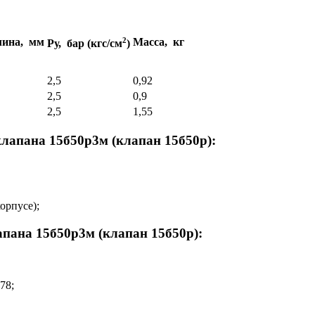
лина, мм
2
Масса, кг
Ру, бар (кгс/см
)
2,5
0,92
2,5
0,9
2,5
1,55
лапана 15б50р3м (клапан 15б50р):
орпусе);
пана 15б50р3м (клапан 15б50р):
78;