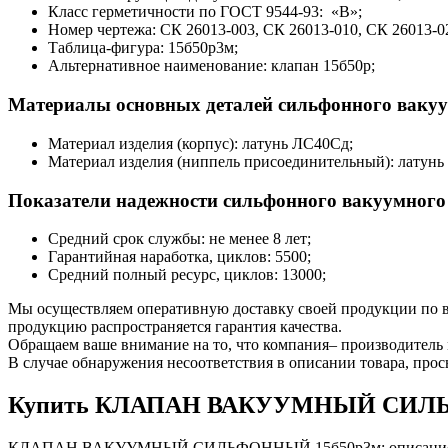
Класс герметичности по ГОСТ 9544-93: «В»;
Номер чертежа: СК 26013-003, СК 26013-010, СК 26013-0
Таблица-фигура: 15б50р3м;
Альтернативное наименование: клапан 15б50р;
Материалы основных деталей сильфонного вакуу
Материал изделия (корпус): латунь ЛС40Сд;
Материал изделия (ниппель присоединительный): латунь
Показатели надежности сильфонного вакуумного
Средний срок службы: не менее 8 лет;
Гарантийная наработка, циклов: 5500;
Средний полный ресурс, циклов: 13000;
Мы осуществляем оперативную доставку своей продукции по вс
продукцию распространяется гарантия качества.
Обращаем ваше внимание на то, что компания– производитель 
В случае обнаружения несоответствия в описании товара, про
Купить КЛАПАН ВАКУУМНЫЙ СИЛЬФОН
КЛАПАН ВАКУУМНЫЙ СИЛЬФОННЫЙ 15б50р3м: описание характе