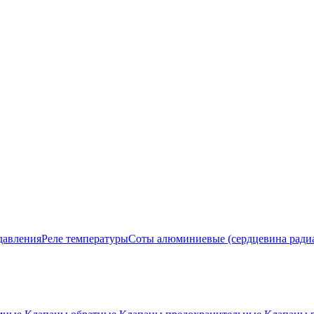
давления
Реле температуры
Соты алюминиевые (сердцевина ради