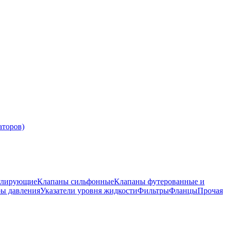
аторов)
улирующие
Клапаны сильфонные
Клапаны футерованные и
ры давления
Указатели уровня жидкости
Фильтры
Фланцы
Прочая