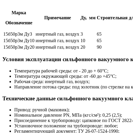
Марка
Примечание
Ду, мм
Строительная д
Обозначение
15б50р3м Ду3
инертный газ, воздух
3
65
15б50р3м Ду10
инертный газ, воздух
10
65
15б50р3м Ду20
инертный газ, воздух
20
90
Условия эксплуатации сильфонного вакуумного к
Температура рабочей среды: от - 20 до + 60°С;
Температура окружающей среды: от -60 до +45°С;
Рабочая среда: инертный газ, воздух;
Направление потока среды: под золотник (по стрелке на к
Технические данные сильфонного вакуумного кла
Привод: ручной (маховик);
Номинальное давление PN, МПа (кгс/см²): 0,25 (2,5);
Присоединение к трубопроводу: цапковое по ГОСТ 2822-
Установочное положение на трубопроводе: любое;
Регламентирующий документ: ТУ 26-07-1524-1990;