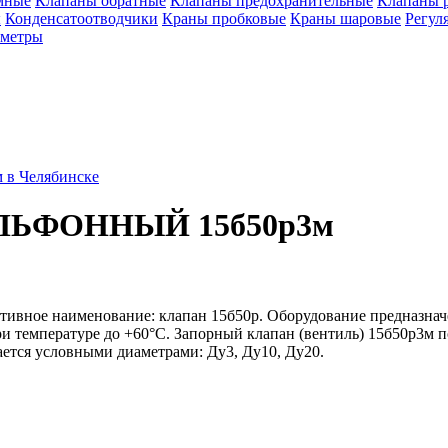
мные
Клапаны обратные
Клапаны предохранительные
Клапаны 
ы
Конденсатоотводчики
Краны пробковые
Краны шаровые
Регул
ометры
ЬФОННЫЙ 15б50р3м
ивное наименование: клапан 15б50р. Оборудование предназначе
при температуре до +60°С. Запорный клапан (вентиль) 15б50р3м
ется условными диаметрами: Ду3, Ду10, Ду20.