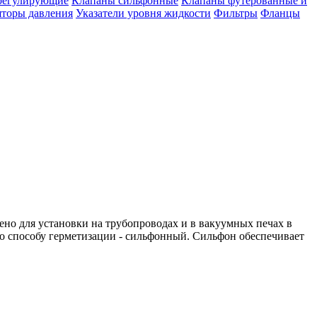
регулирующие
Клапаны сильфонные
Клапаны футерованные и
яторы давления
Указатели уровня жидкости
Фильтры
Фланцы
но для установки на трубопроводах и в вакуумных печах в
 по способу герметизации - сильфонный. Сильфон обеспечивает