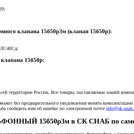
20;
много клапана 15б50р3м (клапан 15б50р):
 ЛС40Сд;
 клапана 15б50р:
ей территории России. Все товары, поставляемые нашей компан
может без предварительного уведомления менять комплектацию 
сьба сообщить нам об ошибке по электронной почте
info@sk-snab.
НЫЙ 15б50р3м в СК СНАБ по самой в
ристик, подробные инструкции, фотографии, а также отзыв