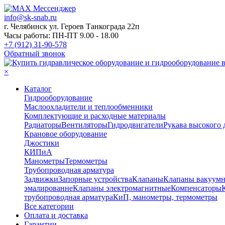
info@sk-snab.ru
г. Челябинск ул. Героев Танкограда 22п
Часы работы: ПН-ПТ 9.00 - 18.00
+7 (912) 31-90-578
Обратный звонок
×
Каталог
Гидрооборудование
Маслоохладители и теплообменники
Комплектующие и расходные материалы
Радиаторы
Вентиляторы
Гидродвигатели
Рукава высокого 
Крановое оборудование
Джостики
КИПиА
Манометры
Термометры
Трубопроводная арматура
Задвижки
Запорные устройства
Клапаны
Клапаны вакуум
эмалированне
Клапаны электромагнитные
Компенсаторы
трубопроводная арматура
КиП, манометры, термометры
Все категории
Оплата и доставка
Гарантии