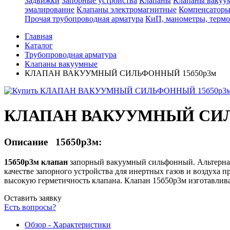
Задвижки
Запорные устройства
Клапаны
Клапаны вакуу
эмалированне
Клапаны электромагнитные
Компенсатор
Прочая трубопроводная арматура
КиП, манометры, терм
Главная
Каталог
Трубопроводная арматура
Клапаны вакуумные
КЛАПАН ВАКУУМНЫЙ СИЛЬФОННЫЙ 15б50р3м
КЛАПАН ВАКУУМНЫЙ СИЛ
Описание 15б50р3м:
15б50р3м клапан
запорный вакуумный сильфонный. Альтернат
качестве запорного устройства для инертных газов и воздуха 
высокую герметичность клапана. Клапан 15б50р3м изготавлива
Оставить заявку
Есть вопросы?
Обзор - Характеристики