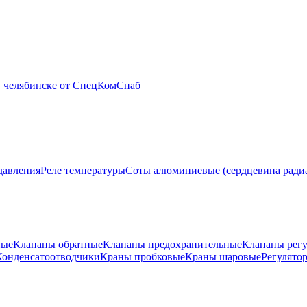
давления
Реле температуры
Соты алюминиевые (сердцевина ради
ные
Клапаны обратные
Клапаны предохранительные
Клапаны рег
Конденсатоотводчики
Краны пробковые
Краны шаровые
Регулято