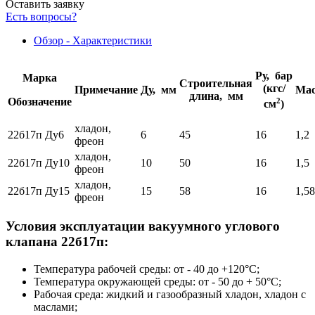
Оставить заявку
Есть вопросы?
Обзор - Характеристики
Ру, бар
Марка
Строительная
(кгс/
Примечание
Ду, мм
Мас
длина, мм
Обозначение
2
см
)
хладон,
22б17п Ду6
6
45
16
1,2
фреон
хладон,
22б17п Ду10
10
50
16
1,5
фреон
хладон,
22б17п Ду15
15
58
16
1,58
фреон
Условия эксплуатации вакуумного углового
клапана 22б17п:
Температура рабочей среды: от - 40 до +120°С;
Температура окружающей среды: от - 50 до + 50°С;
Рабочая среда: жидкий и газообразный хладон, хладон с
маслами;