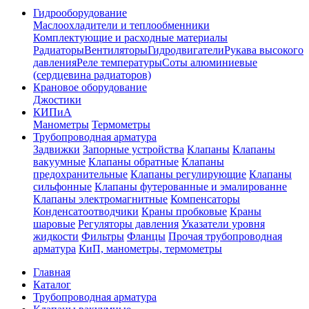
Гидрооборудование
Маслоохладители и теплообменники
Комплектующие и расходные материалы
Радиаторы
Вентиляторы
Гидродвигатели
Рукава высокого
давления
Реле температуры
Соты алюминиевые
(сердцевина радиаторов)
Крановое оборудование
Джостики
КИПиА
Манометры
Термометры
Трубопроводная арматура
Задвижки
Запорные устройства
Клапаны
Клапаны
вакуумные
Клапаны обратные
Клапаны
предохранительные
Клапаны регулирующие
Клапаны
сильфонные
Клапаны футерованные и эмалированне
Клапаны электромагнитные
Компенсаторы
Конденсатоотводчики
Краны пробковые
Краны
шаровые
Регуляторы давления
Указатели уровня
жидкости
Фильтры
Фланцы
Прочая трубопроводная
арматура
КиП, манометры, термометры
Главная
Каталог
Трубопроводная арматура