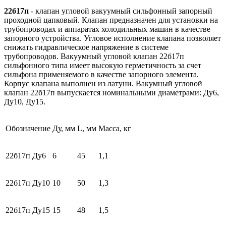
22б17п
- клапан угловой вакуумный сильфонный запорный
проходной цапковый. Клапан предназначен для установки на
трубопроводах и аппаратах холодильных машин в качестве
запорного устройства. Угловое исполнение клапана позволяет
снижать гидравлическое напряжение в системе
трубопроводов. Вакуумный угловой клапан 22б17п
сильфонного типа имеет высокую герметичность за счет
сильфона применяемого в качестве запорного элемента.
Корпус клапана выполнен из латуни. Вакумный угловой
клапан 22б17п выпускается номинальными диаметрами: Ду6,
Ду10, Ду15.
Обозначение
Ду, мм
L, мм
Масса, кг
22б17п Ду6
6
45
1,1
22б17п Ду10
10
50
1,3
22б17п Ду15
15
48
1,5