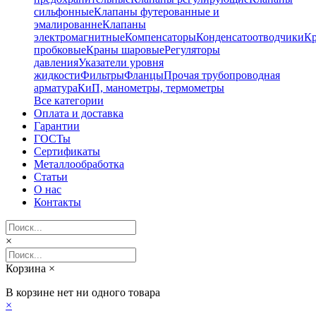
сильфонные
Клапаны футерованные и
эмалированне
Клапаны
электромагнитные
Компенсаторы
Конденсатоотводчики
К
пробковые
Краны шаровые
Регуляторы
давления
Указатели уровня
жидкости
Фильтры
Фланцы
Прочая трубопроводная
арматура
КиП, манометры, термометры
Все категории
Оплата и доставка
Гарантии
ГОСТы
Сертификаты
Металлообработка
Статьи
О нас
Контакты
×
Корзина
×
В корзине нет ни одного товара
×