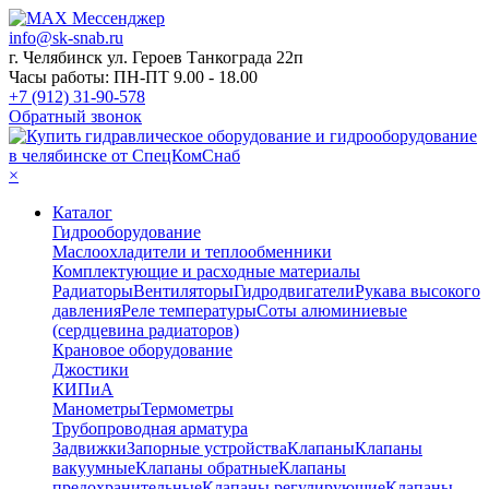
info@sk-snab.ru
г. Челябинск ул. Героев Танкограда 22п
Часы работы: ПН-ПТ 9.00 - 18.00
+7 (912) 31-90-578
Обратный звонок
×
Каталог
Гидрооборудование
Маслоохладители и теплообменники
Комплектующие и расходные материалы
Радиаторы
Вентиляторы
Гидродвигатели
Рукава высокого
давления
Реле температуры
Соты алюминиевые
(сердцевина радиаторов)
Крановое оборудование
Джостики
КИПиА
Манометры
Термометры
Трубопроводная арматура
Задвижки
Запорные устройства
Клапаны
Клапаны
вакуумные
Клапаны обратные
Клапаны
предохранительные
Клапаны регулирующие
Клапаны