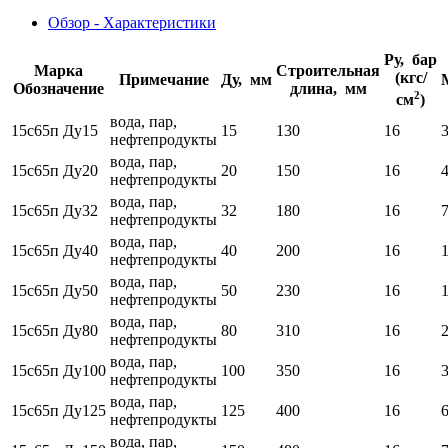
Обзор - Характеристики
Ру, бар
Марка
Строительная
(кгс/
Примечание
Ду, мм
Обозначение
длина, мм
2
см
)
вода, пар,
15с65п Ду15
15
130
16
3
нефтепродукты
вода, пар,
15с65п Ду20
20
150
16
4
нефтепродукты
вода, пар,
15с65п Ду32
32
180
16
7
нефтепродукты
вода, пар,
15с65п Ду40
40
200
16
1
нефтепродукты
вода, пар,
15с65п Ду50
50
230
16
1
нефтепродукты
вода, пар,
15с65п Ду80
80
310
16
нефтепродукты
вода, пар,
15с65п Ду100
100
350
16
нефтепродукты
вода, пар,
15с65п Ду125
125
400
16
нефтепродукты
вода, пар,