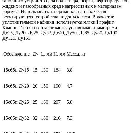
запорного устройства для воды, пара, нефти, нефтепродуктов,
жидких и газообразных сред неагрессивных к материалам
корпуса. Использовать запорный клапан в качестве
регулирующего устройства не допускается. В качестве
уплотнительной набивки используется мягкий графит.
Клапан 15с65п изготавливается условными диаметрами:
Ду15, Ду20, Ду25, Ду32, Ду40, Ду50, Ду65, Ду80, Ду100,
Ду125, Ду150.
Обозначение
Ду
L, мм
H, мм
Масса, кг
15с65п Ду15
15
130
184
3,8
15с65п Ду20
20
150
190
4,7
15с65п Ду25
25
160
207
5,8
15с65п Ду32
32
180
216
7,3