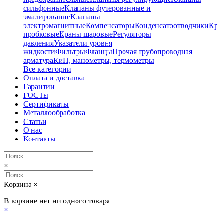
сильфонные
Клапаны футерованные и
эмалированне
Клапаны
электромагнитные
Компенсаторы
Конденсатоотводчики
К
пробковые
Краны шаровые
Регуляторы
давления
Указатели уровня
жидкости
Фильтры
Фланцы
Прочая трубопроводная
арматура
КиП, манометры, термометры
Все категории
Оплата и доставка
Гарантии
ГОСТы
Сертификаты
Металлообработка
Статьи
О нас
Контакты
×
Корзина
×
В корзине нет ни одного товара
×