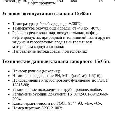
15с65п Ду150
150
480
16
нефтепродукты
Условия эксплуатации клапана 15с65п:
Температура рабочей среды: до +200°С;
Температура окружающей среды: от -40 до +40°С;
Рабочая среда: вода, пар, воздух, аммиак, нефть,
нефтепродукты, природный и топливный газ, и другие
жидкие и газообразные среды нейтральные к
материалам корпуса клапана;
Направление потока среды: под золотник;
Технические данные клапана запорного 15с65п:
Привод: ручной (маховик);
Номинальное давление PN, МПа (кгс/см²): 1,6(16);
Присоединение к трубопроводу: фланцевое по ГОСТ
12815-80;
Установочное положение на трубопроводе: любое;
Регламентирующий документ: ТУ 3742-001-39420669-
2004;
Класс герметичности по ГОСТ 9544-93: «В», «С»;
Номер чертежа: АКС 21002;