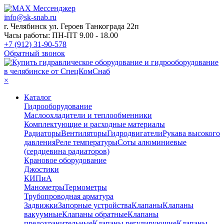
info@sk-snab.ru
г. Челябинск ул. Героев Танкограда 22п
Часы работы: ПН-ПТ 9.00 - 18.00
+7 (912) 31-90-578
Обратный звонок
×
Каталог
Гидрооборудование
Маслоохладители и теплообменники
Комплектующие и расходные материалы
Радиаторы
Вентиляторы
Гидродвигатели
Рукава высокого
давления
Реле температуры
Соты алюминиевые
(сердцевина радиаторов)
Крановое оборудование
Джостики
КИПиА
Манометры
Термометры
Трубопроводная арматура
Задвижки
Запорные устройства
Клапаны
Клапаны
вакуумные
Клапаны обратные
Клапаны
предохранительные
Клапаны регулирующие
Клапаны