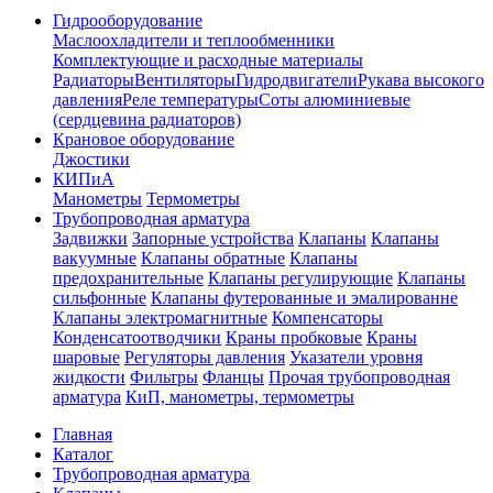
Гидрооборудование
Маслоохладители и теплообменники
Комплектующие и расходные материалы
Радиаторы
Вентиляторы
Гидродвигатели
Рукава высокого
давления
Реле температуры
Соты алюминиевые
(сердцевина радиаторов)
Крановое оборудование
Джостики
КИПиА
Манометры
Термометры
Трубопроводная арматура
Задвижки
Запорные устройства
Клапаны
Клапаны
вакуумные
Клапаны обратные
Клапаны
предохранительные
Клапаны регулирующие
Клапаны
сильфонные
Клапаны футерованные и эмалированне
Клапаны электромагнитные
Компенсаторы
Конденсатоотводчики
Краны пробковые
Краны
шаровые
Регуляторы давления
Указатели уровня
жидкости
Фильтры
Фланцы
Прочая трубопроводная
арматура
КиП, манометры, термометры
Главная
Каталог
Трубопроводная арматура