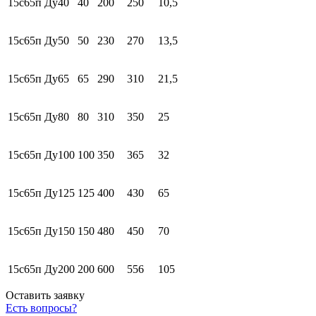
15с65п Ду40
40
200
250
10,5
15с65п Ду50
50
230
270
13,5
15с65п Ду65
65
290
310
21,5
15с65п Ду80
80
310
350
25
15с65п Ду100
100
350
365
32
15с65п Ду125
125
400
430
65
15с65п Ду150
150
480
450
70
15с65п Ду200
200
600
556
105
Оставить заявку
Есть вопросы?