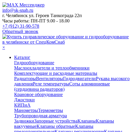
info@sk-snab.ru
г. Челябинск ул. Героев Танкограда 22п
Часы работы: ПН-ПТ 9.00 - 18.00
+7 (912) 31-90-578
Обратный звонок
×
Каталог
Гидрооборудование
Маслоохладители и теплообменники
Комплектующие и расходные материалы
Радиаторы
Вентиляторы
Гидродвигатели
Рукава высокого
давления
Реле температуры
Соты алюминиевые
(сердцевина радиаторов)
Крановое оборудование
Джостики
КИПиА
Манометры
Термометры
Трубопроводная арматура
Задвижки
Запорные устройства
Клапаны
Клапаны
вакуумные
Клапаны обратные
Клапаны
предохранительные
Клапаны регулирующие
Клапаны