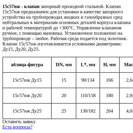
15с57нж - клапан
запорный проходной стальной. Клапан
15с57нж предназначен для установки в качестве запорного
устройства на трубопроводах жидких и газообразных сред
нейтральных к материалам основных деталей корпуса клапана
и рабочей температурой до +300°С. Управление клапаном
ручное, с помощью маховика. Установочное положение на
трубопроводе – любое. Рабочая среда подается под золотник.
Клапан 15с57нж изготавливается условными диаметрами:
Ду15, Ду20, Ду25.
аблица-фигура
DN, мм
L*, мм
H, мм
Мас
15с57нж Ду15
15
90/134
166
2,6
15с57нж Ду20
20
110/158
180
2,9
15с57нж Ду25
25
130/182
204
4,0
Оставить заявку
Есть вопросы?