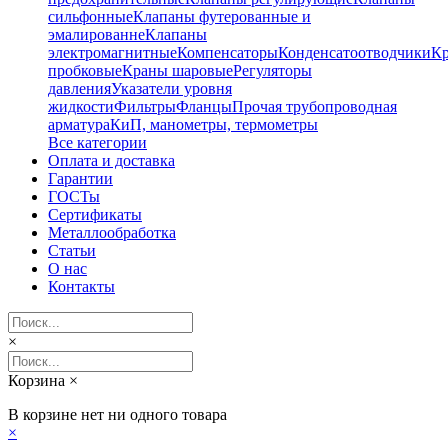
сильфонные
Клапаны футерованные и
эмалированне
Клапаны
электромагнитные
Компенсаторы
Конденсатоотводчики
К
пробковые
Краны шаровые
Регуляторы
давления
Указатели уровня
жидкости
Фильтры
Фланцы
Прочая трубопроводная
арматура
КиП, манометры, термометры
Все категории
Оплата и доставка
Гарантии
ГОСТы
Сертификаты
Металлообработка
Статьи
О нас
Контакты
×
Корзина
×
В корзине нет ни одного товара
×