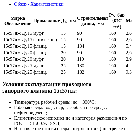
Обзор - Характеристики
Ру, бар
Марка
Строительная
(кгс/
Примечание
Ду, мм
Ма
Обозначение
длина, мм
2
см
)
15с57нж Ду15
муфт.
15
90
160
2,6
15с57нж Ду15
с отв.фланц
15
90
160
2,6
15с57нж Ду15
фланц.
15
134
160
5,4
15с57нж Ду20
фланц.
20
90
160
2,6
15с57нж Ду20
муфт.
20
110
160
2,9
15с57нж Ду25
муфт.
25
130
160
4
15с57нж Ду25
фланц.
25
182
160
9,3
Условия эксплуатации проходного
запорного клапана 15с57нж:
Температура рабочей среды: до + 300°С;
Рабочая среда: вода, пар, газообразные среды,
нефтепродукты;
Климатическое исполнение и категория размещения по
ГОСТ 15150-69: УХЛ;
Направление потока среды: под золотник (по стрелке на