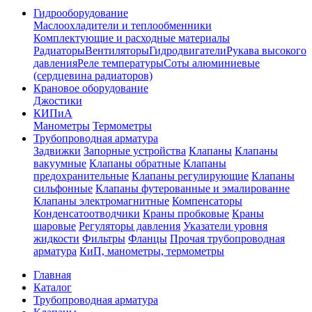
Гидрооборудование
Маслоохладители и теплообменники
Комплектующие и расходные материалы
Радиаторы
Вентиляторы
Гидродвигатели
Рукава высокого
давления
Реле температуры
Соты алюминиевые
(сердцевина радиаторов)
Крановое оборудование
Джостики
КИПиА
Манометры
Термометры
Трубопроводная арматура
Задвижки
Запорные устройства
Клапаны
Клапаны
вакуумные
Клапаны обратные
Клапаны
предохранительные
Клапаны регулирующие
Клапаны
сильфонные
Клапаны футерованные и эмалированне
Клапаны электромагнитные
Компенсаторы
Конденсатоотводчики
Краны пробковые
Краны
шаровые
Регуляторы давления
Указатели уровня
жидкости
Фильтры
Фланцы
Прочая трубопроводная
арматура
КиП, манометры, термометры
Главная
Каталог
Трубопроводная арматура