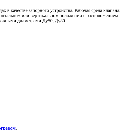
х в качестве запорного устройства. Рабочая среда клапана:
изонтальном или вертикальном положении с расположением
словными диаметрами Ду50, Ду80.
огревом
.