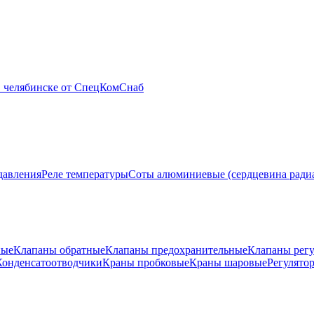
давления
Реле температуры
Соты алюминиевые (сердцевина ради
ные
Клапаны обратные
Клапаны предохранительные
Клапаны рег
Конденсатоотводчики
Краны пробковые
Краны шаровые
Регулято