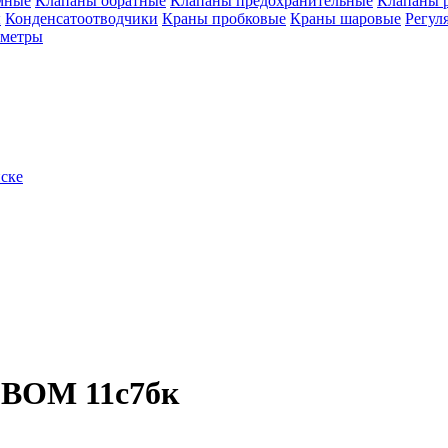
мные
Клапаны обратные
Клапаны предохранительные
Клапаны 
ы
Конденсатоотводчики
Краны пробковые
Краны шаровые
Регул
ометры
ОМ 11с7бк