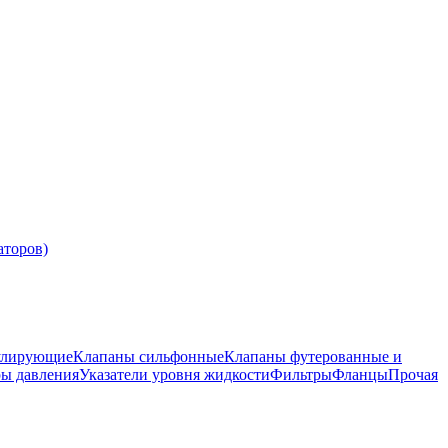
аторов)
улирующие
Клапаны сильфонные
Клапаны футерованные и
ры давления
Указатели уровня жидкости
Фильтры
Фланцы
Прочая