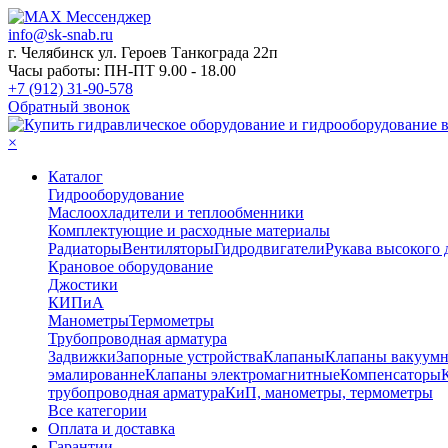
info@sk-snab.ru
г. Челябинск ул. Героев Танкограда 22п
Часы работы: ПН-ПТ 9.00 - 18.00
+7 (912) 31-90-578
Обратный звонок
×
Каталог
Гидрооборудование
Маслоохладители и теплообменники
Комплектующие и расходные материалы
Радиаторы
Вентиляторы
Гидродвигатели
Рукава высокого 
Крановое оборудование
Джостики
КИПиА
Манометры
Термометры
Трубопроводная арматура
Задвижки
Запорные устройства
Клапаны
Клапаны вакуум
эмалированне
Клапаны электромагнитные
Компенсаторы
трубопроводная арматура
КиП, манометры, термометры
Все категории
Оплата и доставка
Гарантии