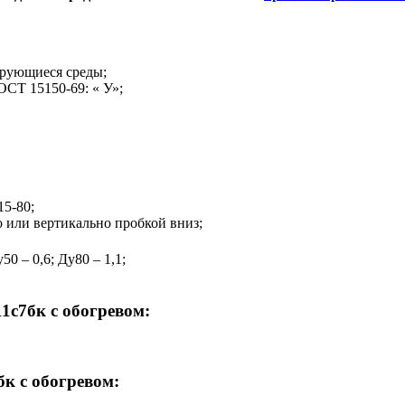
ирующиеся среды;
ОСТ 15150-69: « У»;
5-80;
 или вертикально пробкой вниз;
50 – 0,6; Ду80 – 1,1;
1с7бк с обогревом:
к с обогревом: