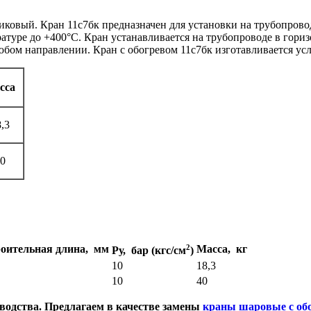
овый. Кран 11с7бк предназначен для установки на трубопровода
ратуре до +400°С. Кран устанавливается на трубопроводе в гор
 любом направлении. Кран с обогревом 11с7бк изготавливается у
сса
,3
0
оительная длина, мм
2
Масса, кг
Ру, бар (кгс/см
)
10
18,3
10
40
одства. Предлагаем в качестве замены
краны шаровые с об