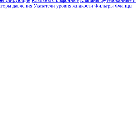
регулирующие
Клапаны сильфонные
Клапаны футерованные и
яторы давления
Указатели уровня жидкости
Фильтры
Фланцы