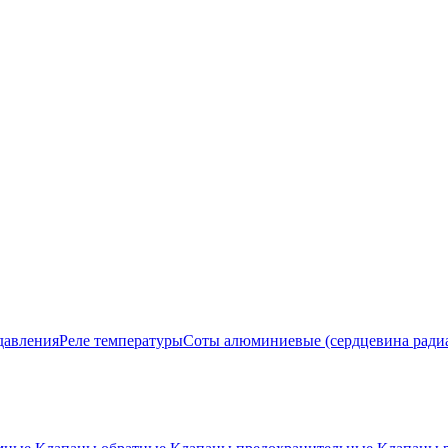
давления
Реле температуры
Соты алюминиевые (сердцевина ради