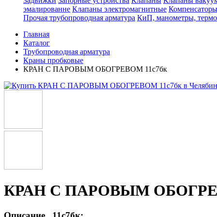
Задвижки
Запорные устройства
Клапаны
Клапаны вакуу
эмалированне
Клапаны электромагнитные
Компенсатор
Прочая трубопроводная арматура
КиП, манометры, терм
Главная
Каталог
Трубопроводная арматура
Краны пробковые
КРАН С ПАРОВЫМ ОБОГРЕВОМ 11с7бк
КРАН С ПАРОВЫМ ОБОГРЕВ
Описание 11с7бк: