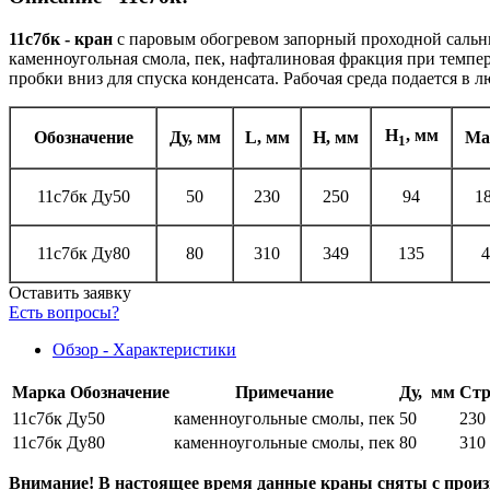
11с7бк - кран
с паровым обогревом запорный проходной сальник
каменноугольная смола, пек, нафталиновая фракция при темпе
пробки вниз для спуска конденсата. Рабочая среда подается в
H
, мм
Обозначение
Ду, мм
L, мм
H, мм
Ма
1
11с7бк Ду50
50
230
250
94
18
11с7бк Ду80
80
310
349
135
4
Оставить заявку
Есть вопросы?
Обзор - Характеристики
Марка
Обозначение
Примечание
Ду, мм
Стр
11с7бк Ду50
каменноугольные смолы, пек
50
230
11с7бк Ду80
каменноугольные смолы, пек
80
310
Внимание! В настоящее время данные краны сняты с произв