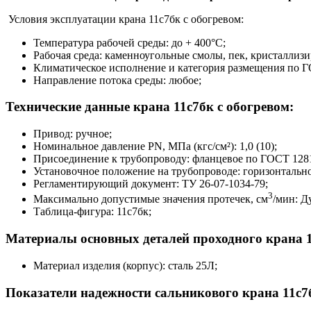
Условия эксплуатации крана 11с7бк с обогревом:
Температура рабочей среды: до + 400°С;
Рабочая среда: каменноугольные смолы, пек, кристаллиз
Климатическое исполнение и категория размещения по Г
Направление потока среды: любое;
Технические данные крана 11с7бк с обогревом:
Привод: ручное;
Номинальное давление PN, МПа (кгс/см²): 1,0 (10);
Присоединение к трубопроводу: фланцевое по ГОСТ 1281
Установочное положение на трубопроводе: горизонтально
Регламентирующий документ: ТУ 26-07-1034-79;
3
Максимально допустимые значения протечек, см
/мин: Ду
Таблица-фигура: 11с7бк;
Материалы основных деталей проходного крана 1
Материал изделия (корпус): сталь 25Л;
Показатели надежности сальникового крана 11с7б