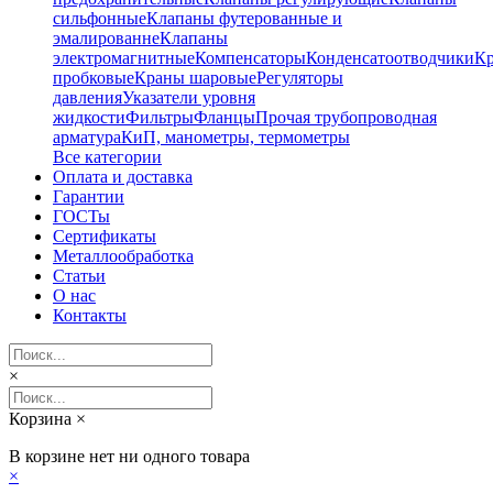
сильфонные
Клапаны футерованные и
эмалированне
Клапаны
электромагнитные
Компенсаторы
Конденсатоотводчики
К
пробковые
Краны шаровые
Регуляторы
давления
Указатели уровня
жидкости
Фильтры
Фланцы
Прочая трубопроводная
арматура
КиП, манометры, термометры
Все категории
Оплата и доставка
Гарантии
ГОСТы
Сертификаты
Металлообработка
Статьи
О нас
Контакты
×
Корзина
×
В корзине нет ни одного товара
×