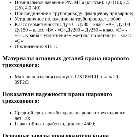
Номинальное давление PN, МПа (кгс/см²): 1,6 (16); 2,5
(25), 4,0 (40);
Присоединение к трубопроводу: фланцевое, приварное;
Установочное положение на трубопроводе: любое;
Класс герметичности: Ду10 – Ду80 – класс «А», Ду100 –
Ду150 – класс «B» - «С»,Ду200 – Ду250 – класс «D» -
«E». Краны с уплотнением «металл по металлу» - класс
«G»;
Обозначение: КШТ;
Материалы основных деталей крана шарового
трехходового:
Материал изделия (корпус): 12Х18Н10Т, сталь 20,
09Г2С;
Показатели надежности крана шарового
трехходового:
Средний срок службы крана шарового трехходового,
лет: 10;
Гарантийная наработка, циклов: 4500;
Основные заводы производители крана