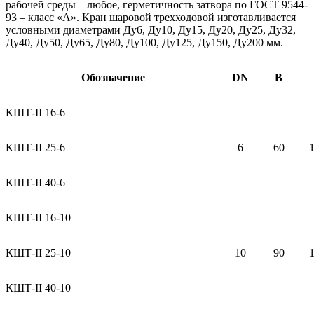
рабочей среды – любое, герметичность затвора по ГОСТ 9544-
93 – класс «А». Кран шаровой трехходовой изготавливается
условными диаметрами Ду6, Ду10, Ду15, Ду20, Ду25, Ду32,
Ду40, Ду50, Ду65, Ду80, Ду100, Ду125, Ду150, Ду200 мм.
Обозначение
DN
В
КШТ-II 16-6
КШТ-II 25-6
6
60
КШТ-II 40-6
КШТ-II 16-10
КШТ-II 25-10
10
90
КШТ-II 40-10