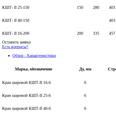
КШТ- II 25-150
150
280
403
КШТ- II 40-150
403
КШТ- II 16-200
200
335
457
Оставить заявку
Есть вопросы?
Обзор - Характеристики
Марка, обозначение
Ду, мм
Стр
Кран шаровой КШТ-II 16-6
6
Кран шаровой КШТ-II 25-6
6
Кран шаровой КШТ-II 40-6
6