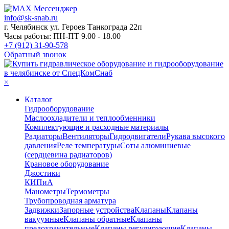
info@sk-snab.ru
г. Челябинск ул. Героев Танкограда 22п
Часы работы: ПН-ПТ 9.00 - 18.00
+7 (912) 31-90-578
Обратный звонок
×
Каталог
Гидрооборудование
Маслоохладители и теплообменники
Комплектующие и расходные материалы
Радиаторы
Вентиляторы
Гидродвигатели
Рукава высокого
давления
Реле температуры
Соты алюминиевые
(сердцевина радиаторов)
Крановое оборудование
Джостики
КИПиА
Манометры
Термометры
Трубопроводная арматура
Задвижки
Запорные устройства
Клапаны
Клапаны
вакуумные
Клапаны обратные
Клапаны
предохранительные
Клапаны регулирующие
Клапаны