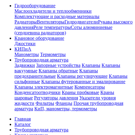
Гидрооборудование
Маслоохладители и теплообменники
Комплектующие и расходные материалы
Радиаторы
Вентиляторы
Гидродвигатели
Рукава высокого
давления
Реле температуры
Соты алюминиевые
(сердцевина радиаторов)
Крановое оборудование
Джостики
КИПиА
Манометры
Термометры
Трубопроводная арматура
Задвижки
Запорные устройства
Клапаны
Клапаны
вакуумные
Клапаны обратные
Клапаны
предохранительные
Клапаны регулирующие
Клапаны
сильфонные
Клапаны футерованные и эмалированне
Клапаны электромагнитные
Компенсаторы
Конденсатоотводчики
Краны пробковые
Краны
шаровые
Регуляторы давления
Указатели уровня
жидкости
Фильтры
Фланцы
Прочая трубопроводная
арматура
КиП, манометры, термометры
Главная
Каталог
Трубопроводная арматура