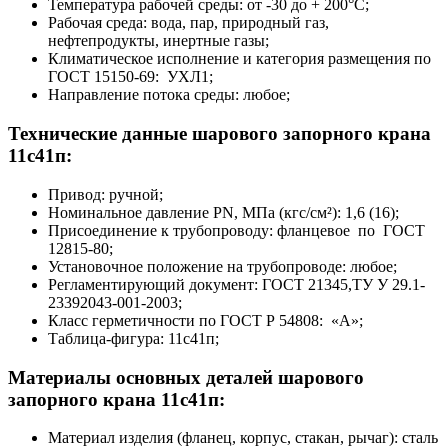
Температура рабочей среды: от -30 до + 200°С;
Рабочая среда: вода, пар, природный газ,
нефтепродукты, инертные газы;
Климатическое исполнение и категория размещения по
ГОСТ 15150-69: УХЛ1;
Направление потока среды: любое;
Технические данные шарового запорного крана
11с41п:
Привод: ручной;
Номинальное давление PN, МПа (кгс/см²): 1,6 (16);
Присоединение к трубопроводу: фланцевое по ГОСТ
12815-80;
Установочное положение на трубопроводе: любое;
Регламентирующий документ: ГОСТ 21345,ТУ У 29.1-
23392043-001-2003;
Класс герметичности по ГОСТ Р 54808: «А»;
Таблица-фигура: 11с41п;
Материалы основных деталей шарового
запорного крана 11с41п:
Материал изделия (фланец, корпус, стакан, рычаг): сталь