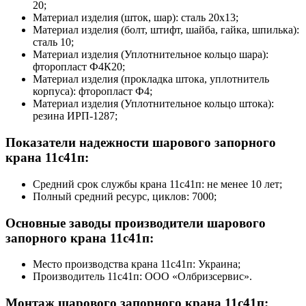
20;
Материал изделия (шток, шар): сталь 20х13;
Материал изделия (болт, штифт, шайба, гайка, шпилька):
сталь 10;
Материал изделия (Уплотнительное кольцо шара):
фторопласт Ф4К20;
Материал изделия (прокладка штока, уплотнитель
корпуса): фторопласт Ф4;
Материал изделия (Уплотнительное кольцо штока):
резина ИРП-1287;
Показатели надежности шарового запорного
крана 11с41п:
Средний срок службы крана 11с41п: не менее 10 лет;
Полный средний ресурс, циклов: 7000;
Основные заводы производители шарового
запорного крана 11с41п:
Место производства крана 11с41п: Украина;
Производитель 11с41п: ООО «Олбризсервис».
Монтаж шарового запорного крана 11с41п: