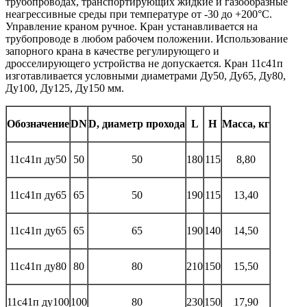
трубопроводах, транспортирующих жидкие и газообразные
неагрессивные среды при температуре от -30 до +200°С.
Управление краном ручное. Кран устанавливается на
трубопроводе в любом рабочем положении. Использование
запорного крана в качестве регулирующего и
дросселирующего устройства не допускается. Кран 11с41п
изготавливается условными диаметрами Ду50, Ду65, Ду80,
Ду100, Ду125, Ду150 мм.
Обозначение
DN
D, диаметр прохода
L
H
Масса, кг
11с41п ду50
50
50
180
115
8,80
11с41п ду65
65
50
190
115
13,40
11с41п ду65
65
65
190
140
14,50
11с41п ду80
80
80
210
150
15,50
11с41п ду100
100
80
230
150
17,90