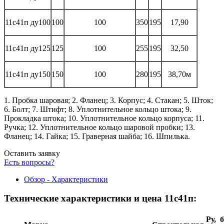
11с41п ду100
100
100
350
195
17,90
11с41п ду125
125
100
255
195
32,50
11с41п ду150
150
100
280
195
38,70м
1. Пробка шаровая; 2. Фланец; 3. Корпус; 4. Стакан; 5. Шток;
6. Болт; 7. Штифт; 8. Уплотнительное кольцо штока; 9.
Прокладка штока; 10. Уплотнительное кольцо корпуса; 11.
Ручка; 12. Уплотнительное кольцо шаровой пробки; 13.
Фланец; 14. Гайка; 15. Граверная шайба; 16. Шпилька.
Оставить заявку
Есть вопросы?
Обзор - Характеристики
Технические характеристики и цена 11с41п:
Ру, 