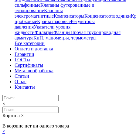
сильфонные
Клапаны футерованные и
эмалированне
Клапаны
электромагнитные
Компенсаторы
Конденсатоотводчики
К
пробковые
Краны шаровые
Регуляторы
давления
Указатели уровня
жидкости
Фильтры
Фланцы
Прочая трубопроводная
арматура
КиП, манометры, термометры
Все категории
Оплата и доставка
Гарантии
ГОСТы
Сертификаты
Металлообработка
Статьи
О нас
Контакты
×
Корзина
×
В корзине нет ни одного товара
×