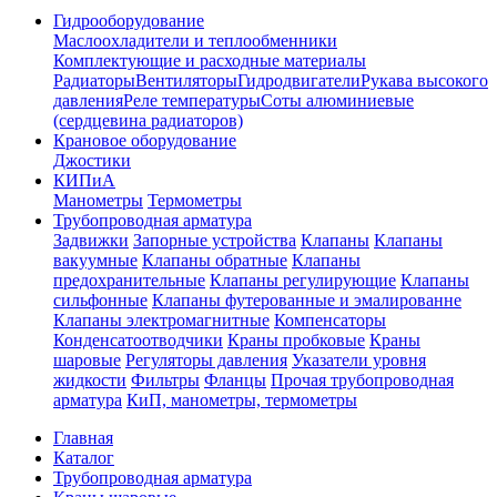
Гидрооборудование
Маслоохладители и теплообменники
Комплектующие и расходные материалы
Радиаторы
Вентиляторы
Гидродвигатели
Рукава высокого
давления
Реле температуры
Соты алюминиевые
(сердцевина радиаторов)
Крановое оборудование
Джостики
КИПиА
Манометры
Термометры
Трубопроводная арматура
Задвижки
Запорные устройства
Клапаны
Клапаны
вакуумные
Клапаны обратные
Клапаны
предохранительные
Клапаны регулирующие
Клапаны
сильфонные
Клапаны футерованные и эмалированне
Клапаны электромагнитные
Компенсаторы
Конденсатоотводчики
Краны пробковые
Краны
шаровые
Регуляторы давления
Указатели уровня
жидкости
Фильтры
Фланцы
Прочая трубопроводная
арматура
КиП, манометры, термометры
Главная
Каталог
Трубопроводная арматура