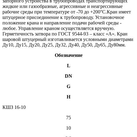
запорного устройства в трубопроводах транспортирующих
жидкие или газообразные, агрессивные и неагрессивные
рабочие среды при температуре от -70 до +200°С.Кран имеет
штуцерное присоединение к трубопроводу. Установочное
положение крана и направление подачи рабочей среды -
любое. Управление краном осуществляется вручную.
Герметичность затвора по ГОСТ 9544-93 – класс «А». Кран
шаровой штуцерный изготавливается условными диаметрами
Ду10, Ду15, Ду20, Ду25, Ду32, Ду40, Ду50, Ду65, Ду80мм.
Обозначение
L
D
N
G
Н
КШЗ 16-10
75
10