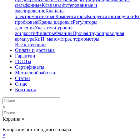
сильфонные
Клапаны футерованные и
эмалированне
Клапаны
электромагнитные
Компенсаторы
Конденсатоотводчики
К
пробковые
Краны шаровые
Регуляторы
давления
Указатели уровня
жидкости
Фильтры
Фланцы
Прочая трубопроводная
арматура
КиП, манометры, термометры
Все категории
Оплата и доставка
Гарантии
ГОСТы
Сертификаты
Металлообработка
Статьи
О нас
Контакты
×
Корзина
×
В корзине нет ни одного товара
×