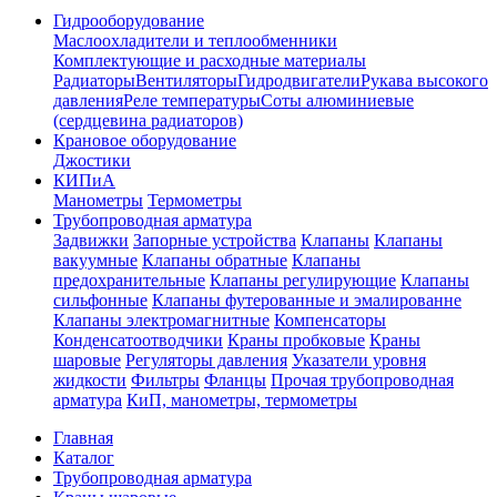
Гидрооборудование
Маслоохладители и теплообменники
Комплектующие и расходные материалы
Радиаторы
Вентиляторы
Гидродвигатели
Рукава высокого
давления
Реле температуры
Соты алюминиевые
(сердцевина радиаторов)
Крановое оборудование
Джостики
КИПиА
Манометры
Термометры
Трубопроводная арматура
Задвижки
Запорные устройства
Клапаны
Клапаны
вакуумные
Клапаны обратные
Клапаны
предохранительные
Клапаны регулирующие
Клапаны
сильфонные
Клапаны футерованные и эмалированне
Клапаны электромагнитные
Компенсаторы
Конденсатоотводчики
Краны пробковые
Краны
шаровые
Регуляторы давления
Указатели уровня
жидкости
Фильтры
Фланцы
Прочая трубопроводная
арматура
КиП, манометры, термометры
Главная
Каталог
Трубопроводная арматура