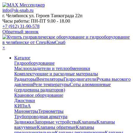
info@sk-snab.ru
г. Челябинск ул. Героев Танкограда 22п
Часы работы: ПН-ПТ 9.00 - 18.00
+7 (912) 31-90-578
Обратный звонок
×
Каталог
Гидрооборудование
Маслоохладители и теплообменники
Комплектующие и расходные материалы
Радиаторы
Вентиляторы
Гидродвигатели
Рукава высокого
давления
Реле температуры
Соты алюминиевые
(сердцевина радиаторов)
Крановое оборудование
Джостики
КИПиА
Манометры
Термометры
Трубопроводная арматура
Задвижки
Запорные устройства
Клапаны
Клапаны
вакуумные
Клапаны обратные
Клапаны
предохранительные
Клапаны регулирующие
Клапаны