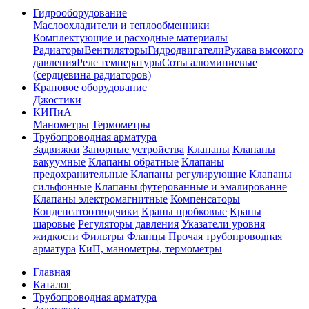
Гидрооборудование
Маслоохладители и теплообменники
Комплектующие и расходные материалы
Радиаторы
Вентиляторы
Гидродвигатели
Рукава высокого
давления
Реле температуры
Соты алюминиевые
(сердцевина радиаторов)
Крановое оборудование
Джостики
КИПиА
Манометры
Термометры
Трубопроводная арматура
Задвижки
Запорные устройства
Клапаны
Клапаны
вакуумные
Клапаны обратные
Клапаны
предохранительные
Клапаны регулирующие
Клапаны
сильфонные
Клапаны футерованные и эмалированне
Клапаны электромагнитные
Компенсаторы
Конденсатоотводчики
Краны пробковые
Краны
шаровые
Регуляторы давления
Указатели уровня
жидкости
Фильтры
Фланцы
Прочая трубопроводная
арматура
КиП, манометры, термометры
Главная
Каталог
Трубопроводная арматура