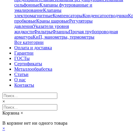
сильфонные
Клапаны футерованные и
эмалированне
Клапаны
электромагнитные
Компенсаторы
Конденсатоотводчики
К
пробковые
Краны шаровые
Регуляторы
давления
Указатели уровня
жидкости
Фильтры
Фланцы
Прочая трубопроводная
арматура
КиП, манометры, термометры
Все категории
Оплата и доставка
Гарантии
ГОСТы
Сертификаты
Металлообработка
Статьи
О нас
Контакты
×
Корзина
×
В корзине нет ни одного товара
×