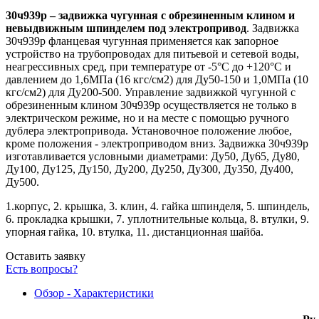
30ч939р – задвижка чугунная с обрезиненным клином и
невыдвижным шпинделем под электропривод
. Задвижка
30ч939р фланцевая чугунная применяется как запорное
устройство на трубопроводах для питьевой и сетевой воды,
неагрессивных сред, при температуре от -5°С до +120°С и
давлением до 1,6МПа (16 кгс/см2) для Ду50-150 и 1,0МПа (10
кгс/см2) для Ду200-500. Управление задвижкой чугунной с
обрезиненным клином 30ч939р осуществляется не только в
электрическом режиме, но и на месте с помощью ручного
дублера электропривода. Установочное положение любое,
кроме положения - электроприводом вниз. Задвижка 30ч939р
изготавливается условными диаметрами: Ду50, Ду65, Ду80,
Ду100, Ду125, Ду150, Ду200, Ду250, Ду300, Ду350, Ду400,
Ду500.
1.корпус, 2. крышка, 3. клин, 4. гайка шпинделя, 5. шпиндель,
6. прокладка крышки, 7. уплотнительные кольца, 8. втулки, 9.
упорная гайка, 10. втулка, 11. дистанционная шайба.
Оставить заявку
Есть вопросы?
Обзор - Характеристики