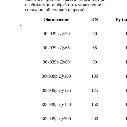
необходимости обработать уплотнение
силиконовой смазкой (спреем).
Обозначение
DN
Ру (к
30ч939р Ду50
50
30ч939р Ду65
65
30ч939р Ду80
80
30ч939р Ду100
100
30ч939р Ду125
125
30ч939р Ду150
150
30ч939р Ду200
200