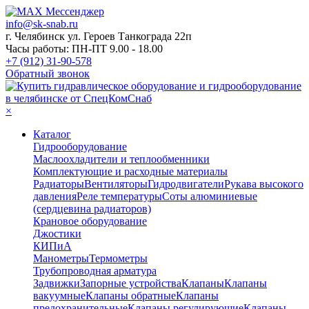
info@sk-snab.ru
г. Челябинск ул. Героев Танкограда 22п
Часы работы: ПН-ПТ 9.00 - 18.00
+7 (912) 31-90-578
Обратный звонок
×
Каталог
Гидрооборудование
Маслоохладители и теплообменники
Комплектующие и расходные материалы
Радиаторы
Вентиляторы
Гидродвигатели
Рукава высокого
давления
Реле температуры
Соты алюминиевые
(сердцевина радиаторов)
Крановое оборудование
Джостики
КИПиА
Манометры
Термометры
Трубопроводная арматура
Задвижки
Запорные устройства
Клапаны
Клапаны
вакуумные
Клапаны обратные
Клапаны
предохранительные
Клапаны регулирующие
Клапаны