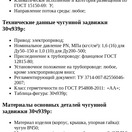
Климатическое исполнение и категория размещения по
ГОСТ 15150-69: У;
Направление потока среды: любое;
Технические данные чугунной задвижки
30ч939р:
Привод: электропривод;
Номинальное давление PN, МПа (кгс/см²): 1,6 (16) для
Ду50–150 и 1,0 (10) для Ду200–500;
Присоединение к трубопроводу: фланцевое ГОСТ
12815-80;
Установочное положение на трубопроводе: любое,
кроме электроприводом вниз;
Регламентирующий документ: ТУ 3714-007-82556046-
2007;
Класс герметичности по ГОСТ Р54808-2011: «АА»;
Таблица-фигура: 30ч939р;
Материалы основных деталей чугунной
задвижки 30ч939р:
Материал изделия (корпус, крышка, упорная гайка):
чугун ВЧ50;