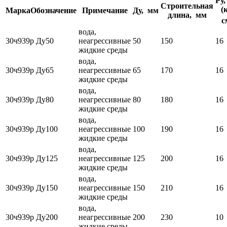
Ру,
Строительная
(
Марка
Обозначение
Примечание
Ду, мм
длина, мм
с
вода,
30ч939р Ду50
неагрессивные
50
150
16
жидкие среды
вода,
30ч939р Ду65
неагрессивные
65
170
16
жидкие среды
вода,
30ч939р Ду80
неагрессивные
80
180
16
жидкие среды
вода,
30ч939р Ду100
неагрессивные
100
190
16
жидкие среды
вода,
30ч939р Ду125
неагрессивные
125
200
16
жидкие среды
вода,
30ч939р Ду150
неагрессивные
150
210
16
жидкие среды
вода,
30ч939р Ду200
неагрессивные
200
230
10
жидкие среды