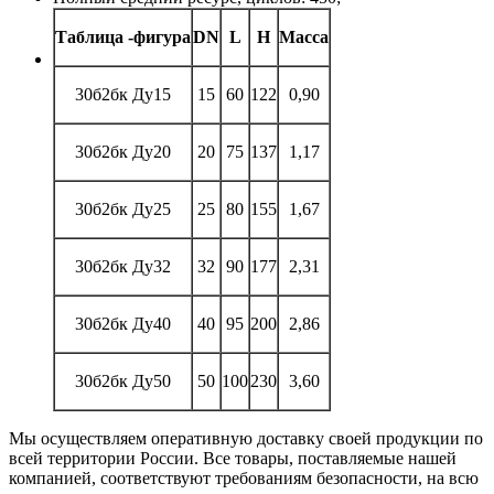
Таблица -фигура
DN
L
H
Масса
30б2бк Ду15
15
60
122
0,90
30б2бк Ду20
20
75
137
1,17
30б2бк Ду25
25
80
155
1,67
30б2бк Ду32
32
90
177
2,31
30б2бк Ду40
40
95
200
2,86
30б2бк Ду50
50
100
230
3,60
Мы осуществляем оперативную доставку своей продукции по
всей территории России. Все товары, поставляемые нашей
компанией, соответствуют требованиям безопасности, на всю