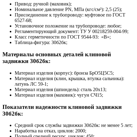
Привод: ручной (маховик);
Номинальное давление PN, МПа (кгс/см²): 2,5 (25);
Присоединение к трубопроводу: муфтовое по ГОСТ
6527-68;
Установочное положение на трубопроводе: любое;
Регламентирующий документ: ТУ У 00218259-004-99;
Класс герметичности по ГОСТ 9544-93: «В»;
Таблица-фигура: 30б2бк;
Материалы основных деталей клиновой
задвижки 30б2бк:
Материал изделия (корпус): бронза БрО5Ц5С5;
Материал изделия (клин, крышка, втулка сальника):
латунь ЛС 59-1;
Материал изделия (шпиндель): сталь 20х13;
Материал изделия (маховик): чугун СЧ15;
Показатели надежности клиновой задвижки
30б2бк:
Средний срок службы задвижки 30б2бк: не менее 5 лет;
Наработка на отказ, циклов: 2000;
Полный средний ресурс, циклов: 450;