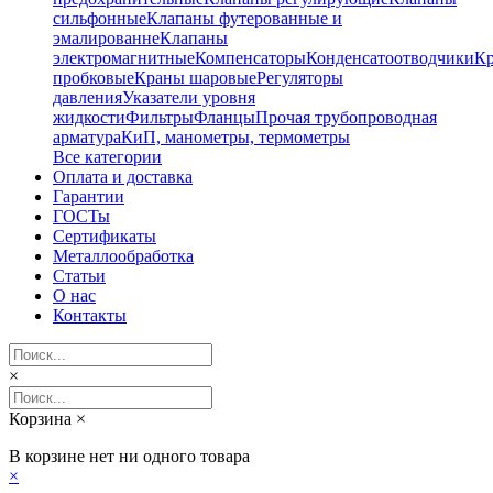
сильфонные
Клапаны футерованные и
эмалированне
Клапаны
электромагнитные
Компенсаторы
Конденсатоотводчики
К
пробковые
Краны шаровые
Регуляторы
давления
Указатели уровня
жидкости
Фильтры
Фланцы
Прочая трубопроводная
арматура
КиП, манометры, термометры
Все категории
Оплата и доставка
Гарантии
ГОСТы
Сертификаты
Металлообработка
Статьи
О нас
Контакты
×
Корзина
×
В корзине нет ни одного товара
×