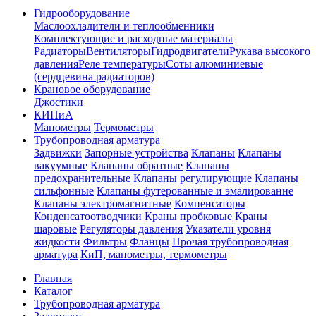
Гидрооборудование
Маслоохладители и теплообменники
Комплектующие и расходные материалы
Радиаторы
Вентиляторы
Гидродвигатели
Рукава высокого
давления
Реле температуры
Соты алюминиевые
(сердцевина радиаторов)
Крановое оборудование
Джостики
КИПиА
Манометры
Термометры
Трубопроводная арматура
Задвижки
Запорные устройства
Клапаны
Клапаны
вакуумные
Клапаны обратные
Клапаны
предохранительные
Клапаны регулирующие
Клапаны
сильфонные
Клапаны футерованные и эмалированне
Клапаны электромагнитные
Компенсаторы
Конденсатоотводчики
Краны пробковые
Краны
шаровые
Регуляторы давления
Указатели уровня
жидкости
Фильтры
Фланцы
Прочая трубопроводная
арматура
КиП, манометры, термометры
Главная
Каталог
Трубопроводная арматура