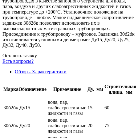
трубопроводах в качестве запорного устройства для воды,
пара, воздуха и других слабоагрессивных жидкостей и газов
при температуре до +200°С. Установочное положение на
трубопроводе – любое. Малое гидравлическое сопротивление
задвижек 30б2бк позволяет использовать их в
высокоскоростных магистральных трубопроводах.
Присоединение к трубопроводу – муфтовое. Задвижка 30б2бк
изготавливается условными диаметрами: Ду15, Ду20, Ду25,
Ду32, Ду40, Ду50.
Оставить заявку
Есть вопросы?
Обзор - Характеристики
Строительная
Марка
Обозначение
Примечание
Ду, мм
длина, мм
вода, пар,
30б2бк Ду15
слабоагрессивные
15
60
жидкости и газы
вода, пар,
30б2бк Ду20
слабоагрессивные
20
75
жидкости и газы
вода, пар,