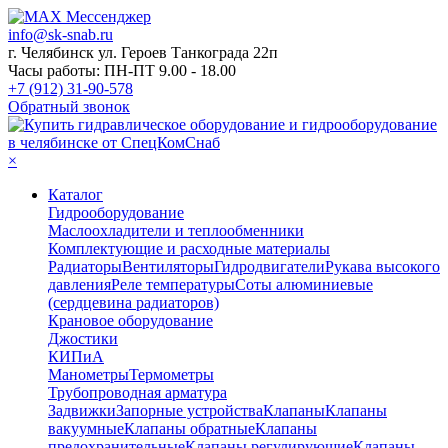
info@sk-snab.ru
г. Челябинск ул. Героев Танкограда 22п
Часы работы: ПН-ПТ 9.00 - 18.00
+7 (912) 31-90-578
Обратный звонок
×
Каталог
Гидрооборудование
Маслоохладители и теплообменники
Комплектующие и расходные материалы
Радиаторы
Вентиляторы
Гидродвигатели
Рукава высокого
давления
Реле температуры
Соты алюминиевые
(сердцевина радиаторов)
Крановое оборудование
Джостики
КИПиА
Манометры
Термометры
Трубопроводная арматура
Задвижки
Запорные устройства
Клапаны
Клапаны
вакуумные
Клапаны обратные
Клапаны
предохранительные
Клапаны регулирующие
Клапаны