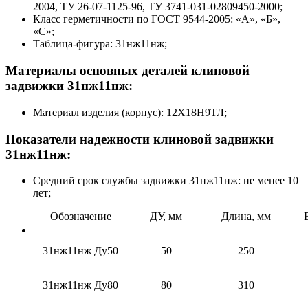
2004, ТУ 26-07-1125-96, ТУ 3741-031-02809450-2000;
Класс герметичности по ГОСТ 9544-2005: «А», «Б»,
«С»;
Таблица-фигура: 31нж11нж;
Материалы основных деталей клиновой
задвижки 31нж11нж:
Материал изделия (корпус): 12Х18Н9ТЛ;
Показатели надежности клиновой задвижки
31нж11нж:
Средний срок службы задвижки 31нж11нж: не менее 10
лет;
Обозначение
ДУ, мм
Длина, мм
31нж11нж Ду50
50
250
31нж11нж Ду80
80
310