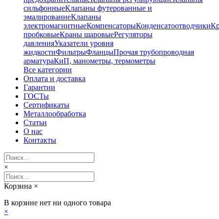
сильфонные
Клапаны футерованные и
эмалированне
Клапаны
электромагнитные
Компенсаторы
Конденсатоотводчики
К
пробковые
Краны шаровые
Регуляторы
давления
Указатели уровня
жидкости
Фильтры
Фланцы
Прочая трубопроводная
арматура
КиП, манометры, термометры
Все категории
Оплата и доставка
Гарантии
ГОСТы
Сертификаты
Металлообработка
Статьи
О нас
Контакты
×
Корзина
×
В корзине нет ни одного товара
×