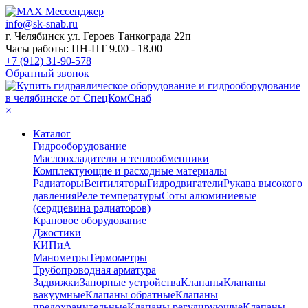
info@sk-snab.ru
г. Челябинск ул. Героев Танкограда 22п
Часы работы: ПН-ПТ 9.00 - 18.00
+7 (912) 31-90-578
Обратный звонок
×
Каталог
Гидрооборудование
Маслоохладители и теплообменники
Комплектующие и расходные материалы
Радиаторы
Вентиляторы
Гидродвигатели
Рукава высокого
давления
Реле температуры
Соты алюминиевые
(сердцевина радиаторов)
Крановое оборудование
Джостики
КИПиА
Манометры
Термометры
Трубопроводная арматура
Задвижки
Запорные устройства
Клапаны
Клапаны
вакуумные
Клапаны обратные
Клапаны
предохранительные
Клапаны регулирующие
Клапаны