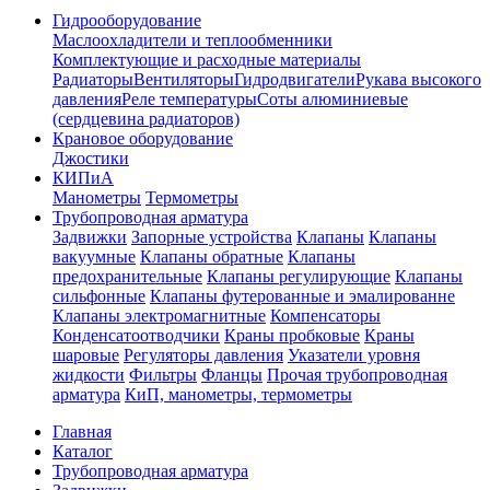
Гидрооборудование
Маслоохладители и теплообменники
Комплектующие и расходные материалы
Радиаторы
Вентиляторы
Гидродвигатели
Рукава высокого
давления
Реле температуры
Соты алюминиевые
(сердцевина радиаторов)
Крановое оборудование
Джостики
КИПиА
Манометры
Термометры
Трубопроводная арматура
Задвижки
Запорные устройства
Клапаны
Клапаны
вакуумные
Клапаны обратные
Клапаны
предохранительные
Клапаны регулирующие
Клапаны
сильфонные
Клапаны футерованные и эмалированне
Клапаны электромагнитные
Компенсаторы
Конденсатоотводчики
Краны пробковые
Краны
шаровые
Регуляторы давления
Указатели уровня
жидкости
Фильтры
Фланцы
Прочая трубопроводная
арматура
КиП, манометры, термометры
Главная
Каталог
Трубопроводная арматура