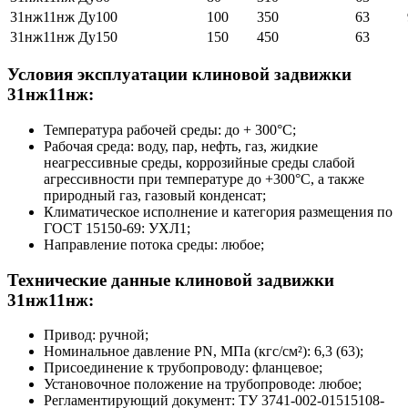
31нж11нж Ду100
100
350
63
31нж11нж Ду150
150
450
63
Условия эксплуатации клиновой задвижки
31нж11нж:
Температура рабочей среды: до + 300°С;
Рабочая среда: воду, пар, нефть, газ, жидкие
неагрессивные среды, коррозийные среды слабой
агрессивности при температуре до +300°С, а также
природный газ, газовый конденсат;
Климатическое исполнение и категория размещения по
ГОСТ 15150-69: УХЛ1;
Направление потока среды: любое;
Технические данные клиновой задвижки
31нж11нж:
Привод: ручной;
Номинальное давление PN, МПа (кгс/см²): 6,3 (63);
Присоединение к трубопроводу: фланцевое;
Установочное положение на трубопроводе: любое;
Регламентирующий документ: ТУ 3741-002-01515108-