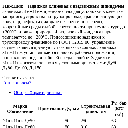
31нж11нж – задвижка клиновая с выдвижным шпинделем
.
Задвижка 31нж11нж предназначена для установки в качестве
запорного устройства на трубопроводах, транспортирующих
воду, пар, нефть, газ, жидкие неагрессивные среды,
коррозийные среды слабой агрессивности при температуре до
+300°С, а также природный газ, газовый конденсат при
температуре до +200°С. Присоединение задвижки к
трубопроводу фланцевое по ГОСТ 12815-80, управление
осуществляется вручную, с помощью маховика. Задвижка
31нж11нж устанавливается в любом рабочем положении,
направление подачи рабочей среды – любое. Задвижки
31нж11нж изготавливаются условными диаметрами: Ду50,
Ду80, Ду100, Ду150.
Оставить заявку
Есть вопросы?
Обзор - Характеристики
Ру, бар
Марка
Строительная
(кгс/
Примечание
Ду, мм
Обозначение
длина, мм
2
см
)
31нж11нж Ду50
50
250
63
31нж11нж Ду80
80
310
63