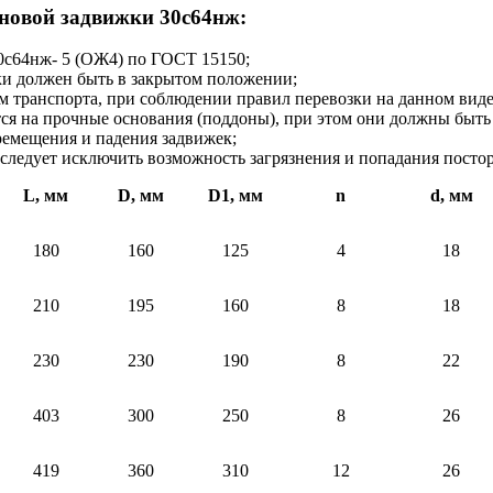
новой задвижки 30с64нж:
0с64нж- 5 (ОЖ4) по ГОСТ 15150;
ки должен быть в закрытом положении;
транспорта, при соблюдении правил перевозки на данном виде
ся на прочные основания (поддоны), при этом они должны быть 
ремещения и падения задвижек;
следует исключить возможность загрязнения и попадания пост
L, мм
D, мм
D1, мм
n
d, мм
180
160
125
4
18
210
195
160
8
18
230
230
190
8
22
403
300
250
8
26
419
360
310
12
26