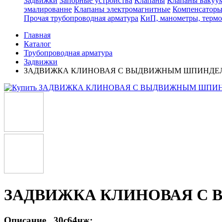
Задвижки
Запорные устройства
Клапаны
Клапаны вакуу
эмалированне
Клапаны электромагнитные
Компенсатор
Прочая трубопроводная арматура
КиП, манометры, терм
Главная
Каталог
Трубопроводная арматура
Задвижки
ЗАДВИЖКА КЛИНОВАЯ С ВЫДВИЖНЫМ ШПИНДЕЛЕ
ЗАДВИЖКА КЛИНОВАЯ С 
Описание 30с64нж: