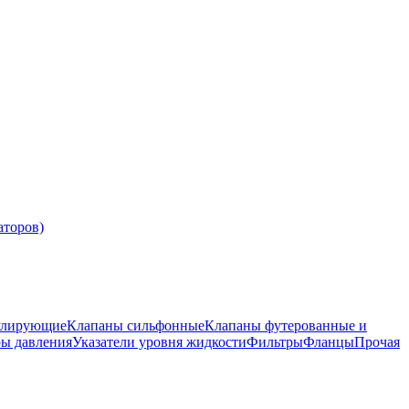
аторов)
улирующие
Клапаны сильфонные
Клапаны футерованные и
ры давления
Указатели уровня жидкости
Фильтры
Фланцы
Прочая