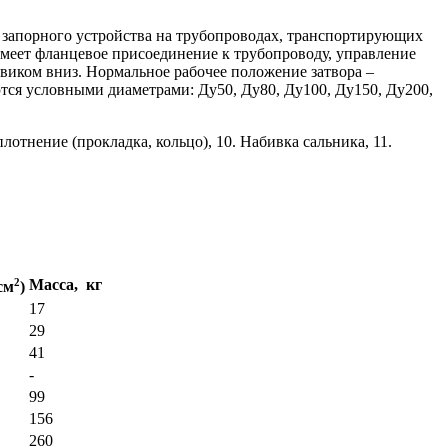
е запорного устройства на трубопроводах, транспортирующих
имеет фланцевое присоединение к трубопроводу, управление
виком вниз. Нормальное рабочее положение затвора –
тся условными диаметрами: Ду50, Ду80, Ду100, Ду150, Ду200,
плотнение (прокладка, кольцо), 10. Набивка сальника, 11.
2
Масса, кг
см
)
17
29
41
-
99
156
260