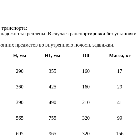
 транспорта;
надежно закреплены. В случае транспортировки без установки
оронних предметов во внутреннюю полость задвижки.
H, мм
H1, мм
D0
Масса, кг
290
355
160
17
360
425
160
29
390
490
210
41
565
755
320
99
695
965
320
156