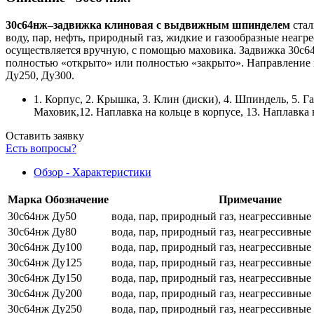
30с64нж–задвижка клиновая с выдвижным шпинделем
стал
воду, пар, нефть, природный газ, жидкие и газообразные неаг
осуществляется вручную, с помощью маховика. Задвижка 30с6
полностью «открыто» или полностью «закрыто». Направление 
Ду250, Ду300.
1. Корпус, 2. Крышка, 3. Клин (диски), 4. Шпиндель, 5. Г
Маховик,12. Наплавка на кольце в корпусе, 13. Наплавка 
Оставить заявку
Есть вопросы?
Обзор - Характеристики
Марка
Обозначение
Примечание
30с64нж Ду50
вода, пар, природный газ, неагрессивны
30с64нж Ду80
вода, пар, природный газ, неагрессивны
30с64нж Ду100
вода, пар, природный газ, неагрессивны
30с64нж Ду125
вода, пар, природный газ, неагрессивны
30с64нж Ду150
вода, пар, природный газ, неагрессивны
30с64нж Ду200
вода, пар, природный газ, неагрессивны
30с64нж Ду250
вода, пар, природный газ, неагрессивны