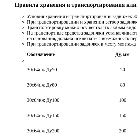
Правила хранения и транспортирования кли
Условия хранения и транспортирования задвижек 3
При транспортировании и хранении затвор задвиж
Транспортировку можно осуществлять любым видом 
На транспортные средства задвижки устанавливают
на основания, должна исключаться возможность пе
При транспортировании задвижек к месту монтажа 
Обозначение
Ду, мм
30с64нж Ду50
50
30с64нж Ду80
80
30с64нж Ду100
100
30с64нж Ду150
150
30с64нж Ду200
200