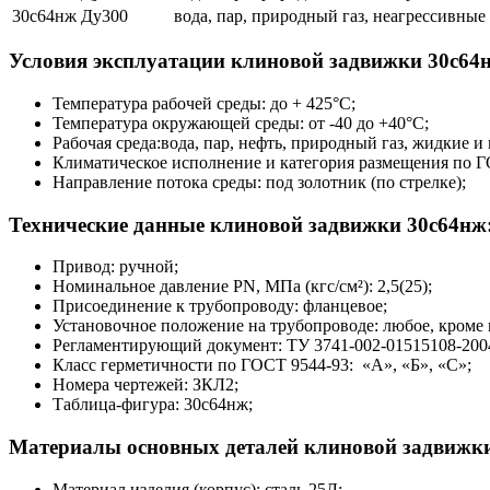
30с64нж Ду300
вода, пар, природный газ, неагрессивны
Условия эксплуатации клиновой задвижки 30с64
Температура рабочей среды: до + 425°С;
Температура окружающей среды: от -40 до +40°С;
Рабочая среда:вода, пар, нефть, природный газ, жидкие 
Климатическое исполнение и категория размещения по Г
Направление потока среды: под золотник (по стрелке);
Технические данные клиновой задвижки 30с64нж
Привод: ручной;
Номинальное давление PN, МПа (кгс/см²): 2,5(25);
Присоединение к трубопроводу: фланцевое;
Установочное положение на трубопроводе: любое, кроме 
Регламентирующий документ: ТУ 3741-002-01515108-2004,
Класс герметичности по ГОСТ 9544-93: «А», «Б», «С»;
Номера чертежей: ЗКЛ2;
Таблица-фигура: 30с64нж;
Материалы основных деталей клиновой задвижки
Материал изделия (корпус): сталь 25Л;