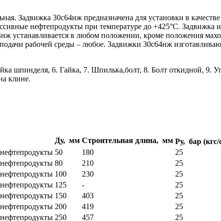
ьная. Задвижка 30с64нж предназначена для установки в качеств
рессивные нефтепродукты при температуре до +425°С. Задвижка 
4нж устанавливается в любом положении, кроме положения махо
подачи рабочей среды – любое. Задвижки 30с64нж изготавливаю
айка шпинделя, 6. Гайка, 7. Шпилька,болт, 8. Болт откидной, 9. У
на клине.
Ду, мм
Строительная длина, мм
Ру, бар (кгс/
е нефтепродукты
50
180
25
е нефтепродукты
80
210
25
е нефтепродукты
100
230
25
е нефтепродукты
125
-
25
е нефтепродукты
150
403
25
е нефтепродукты
200
419
25
е нефтепродукты
250
457
25