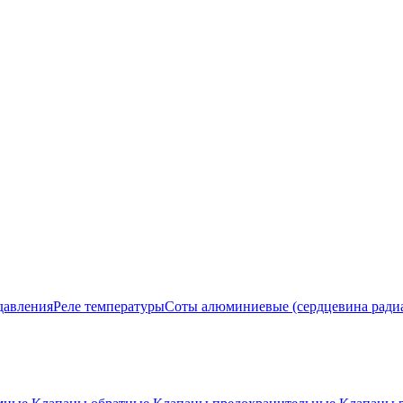
давления
Реле температуры
Соты алюминиевые (сердцевина ради