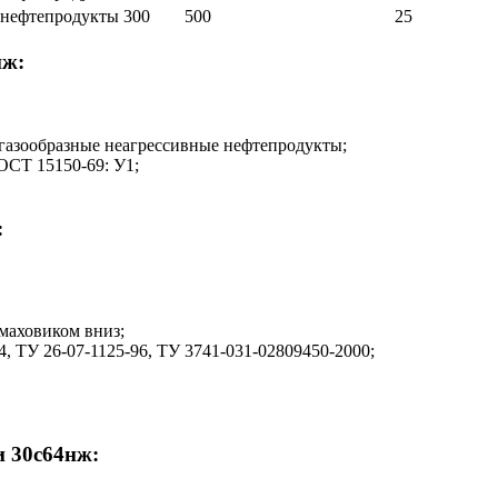
е нефтепродукты
300
500
25
нж:
и газообразные неагрессивные нефтепродукты;
ОСТ 15150-69: У1;
:
маховиком вниз;
 ТУ 26-07-1125-96, ТУ 3741-031-02809450-2000;
 30с64нж: