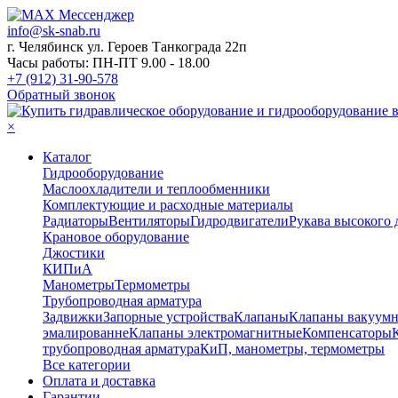
info@sk-snab.ru
г. Челябинск ул. Героев Танкограда 22п
Часы работы: ПН-ПТ 9.00 - 18.00
+7 (912) 31-90-578
Обратный звонок
×
Каталог
Гидрооборудование
Маслоохладители и теплообменники
Комплектующие и расходные материалы
Радиаторы
Вентиляторы
Гидродвигатели
Рукава высокого 
Крановое оборудование
Джостики
КИПиА
Манометры
Термометры
Трубопроводная арматура
Задвижки
Запорные устройства
Клапаны
Клапаны вакуум
эмалированне
Клапаны электромагнитные
Компенсаторы
трубопроводная арматура
КиП, манометры, термометры
Все категории
Оплата и доставка
Гарантии