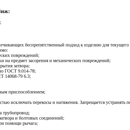
4нж:
;
печивающих беспрепятственный подход к изделию для текущего 
имо:
еских повреждений;
и на предмет засорения и механических повреждений;
рытия затвора;
но ГОСТ 9.014-78;
 14068-79 6.3;
ным приспособлением;
стью исключать перекосы и натяжения. Запрещается устранять п
а трубопровод;
затвора и болтовых соединений;
ри помощи рычага;