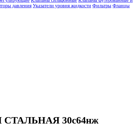
регулирующие
Клапаны сильфонные
Клапаны футерованные и
яторы давления
Указатели уровня жидкости
Фильтры
Фланцы
ТАЛЬНАЯ 30с64нж