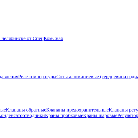
давления
Реле температуры
Соты алюминиевые (сердцевина ради
ные
Клапаны обратные
Клапаны предохранительные
Клапаны рег
Конденсатоотводчики
Краны пробковые
Краны шаровые
Регулято