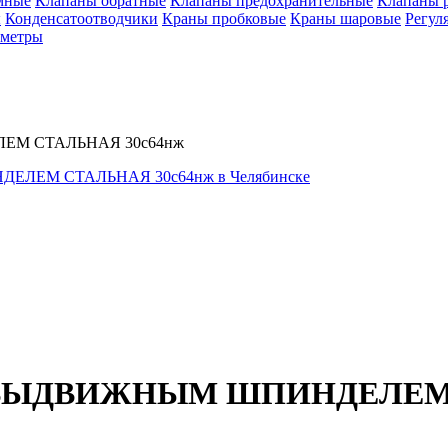
мные
Клапаны обратные
Клапаны предохранительные
Клапаны 
ы
Конденсатоотводчики
Краны пробковые
Краны шаровые
Регул
ометры
М СТАЛЬНАЯ 30с64нж
ВЫДВИЖНЫМ ШПИНДЕЛЕМ С