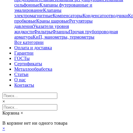
сильфонные
Клапаны футерованные и
эмалированне
Клапаны
электромагнитные
Компенсаторы
Конденсатоотводчики
К
пробковые
Краны шаровые
Регуляторы
давления
Указатели уровня
жидкости
Фильтры
Фланцы
Прочая трубопроводная
арматура
КиП, манометры, термометры
Все категории
Оплата и доставка
Гарантии
ГОСТы
Сертификаты
Металлообработка
Статьи
О нас
Контакты
×
Корзина
×
В корзине нет ни одного товара
×