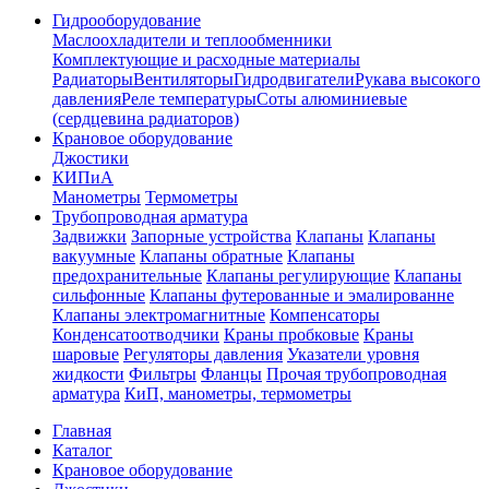
Гидрооборудование
Маслоохладители и теплообменники
Комплектующие и расходные материалы
Радиаторы
Вентиляторы
Гидродвигатели
Рукава высокого
давления
Реле температуры
Соты алюминиевые
(сердцевина радиаторов)
Крановое оборудование
Джостики
КИПиА
Манометры
Термометры
Трубопроводная арматура
Задвижки
Запорные устройства
Клапаны
Клапаны
вакуумные
Клапаны обратные
Клапаны
предохранительные
Клапаны регулирующие
Клапаны
сильфонные
Клапаны футерованные и эмалированне
Клапаны электромагнитные
Компенсаторы
Конденсатоотводчики
Краны пробковые
Краны
шаровые
Регуляторы давления
Указатели уровня
жидкости
Фильтры
Фланцы
Прочая трубопроводная
арматура
КиП, манометры, термометры
Главная
Каталог
Крановое оборудование