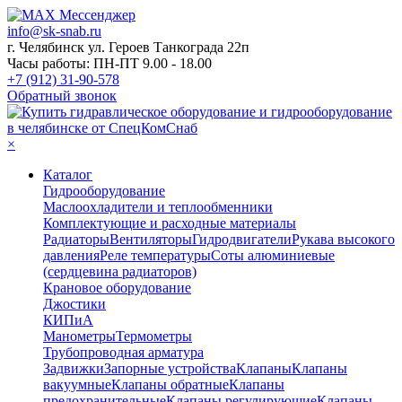
info@sk-snab.ru
г. Челябинск ул. Героев Танкограда 22п
Часы работы: ПН-ПТ 9.00 - 18.00
+7 (912) 31-90-578
Обратный звонок
×
Каталог
Гидрооборудование
Маслоохладители и теплообменники
Комплектующие и расходные материалы
Радиаторы
Вентиляторы
Гидродвигатели
Рукава высокого
давления
Реле температуры
Соты алюминиевые
(сердцевина радиаторов)
Крановое оборудование
Джостики
КИПиА
Манометры
Термометры
Трубопроводная арматура
Задвижки
Запорные устройства
Клапаны
Клапаны
вакуумные
Клапаны обратные
Клапаны
предохранительные
Клапаны регулирующие
Клапаны