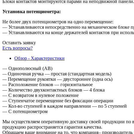
Блоки контактов монтируются парами на неподвижной панели
Установка потенциометра:
Не более двух потенциометров на одно перемещение:
— Устанавливаются непосредственно на механическом блоке п
— Устанавливаются на конце держателей контактов при испол
Оставить заявку
Есть вопросы?
Обзор - Характеристики
— Однополюсный (АВ)
—
Одиночная ручка — простая (стандартная модель)
—
Перемещение рукоятки — двустороннее (одна ось)
— Расположение блоков — горизонтальное
— Количество двухконтактных блоков — 4 блока
— С возвратом в нулевое положение
— Ступенчатое перемещение без фиксации операции
— Кол-во ступеней в каждом направлении — по 5 ступеней
— С потенциометром
Мы осуществляем оперативную доставку своей продукции по вс
продукцию распространяется гарантия качества.
Обращаем ваше внимание на то, что компания– производитель 