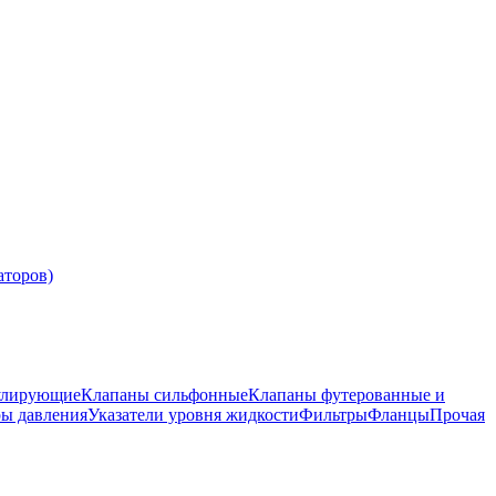
аторов)
улирующие
Клапаны сильфонные
Клапаны футерованные и
ры давления
Указатели уровня жидкости
Фильтры
Фланцы
Прочая