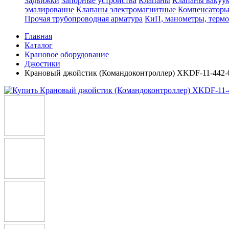
Задвижки
Запорные устройства
Клапаны
Клапаны вакуу
эмалированне
Клапаны электромагнитные
Компенсатор
Прочая трубопроводная арматура
КиП, манометры, терм
Главная
Каталог
Крановое оборудование
Джостики
Крановый джойстик (Командоконтроллер) XKDF-11-442-