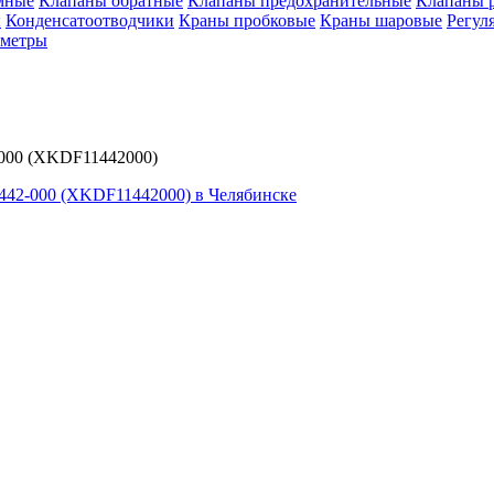
мные
Клапаны обратные
Клапаны предохранительные
Клапаны 
ы
Конденсатоотводчики
Краны пробковые
Краны шаровые
Регул
ометры
000 (XKDF11442000)