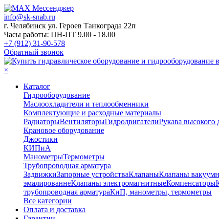
info@sk-snab.ru
г. Челябинск ул. Героев Танкограда 22п
Часы работы: ПН-ПТ 9.00 - 18.00
+7 (912) 31-90-578
Обратный звонок
×
Каталог
Гидрооборудование
Маслоохладители и теплообменники
Комплектующие и расходные материалы
Радиаторы
Вентиляторы
Гидродвигатели
Рукава высокого 
Крановое оборудование
Джостики
КИПиА
Манометры
Термометры
Трубопроводная арматура
Задвижки
Запорные устройства
Клапаны
Клапаны вакуум
эмалированне
Клапаны электромагнитные
Компенсаторы
трубопроводная арматура
КиП, манометры, термометры
Все категории
Оплата и доставка
Гарантии