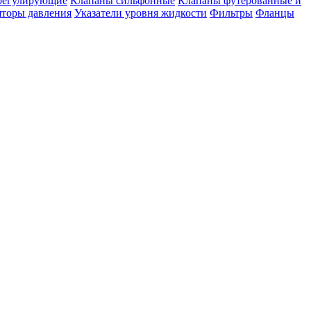
регулирующие
Клапаны сильфонные
Клапаны футерованные и
яторы давления
Указатели уровня жидкости
Фильтры
Фланцы