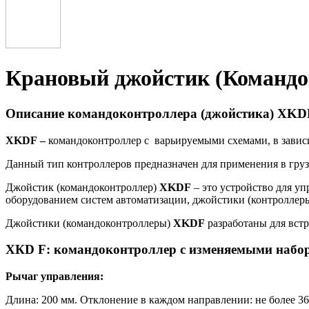
Крановый джойстик (Командо
Описание командоконтроллера (джойстика) XKD
XKDF
–
командоконтроллер с варьируемыми схемами, в зависи
Данный тип контроллеров предназначен для применения в гру
Джойстик (командоконтроллер)
XKDF
– это устройство для у
оборудованием систем автоматизации, джойстики (контроллер
Джойстики (командоконтроллеры)
XKDF
разработаны для вст
ХКD F: командоконтроллер с изменяемыми набо
Рычаг управления:
Длина: 200 мм. Отклонение в каждом направлении: не более 36