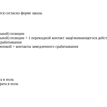
ся согласно форме заказа.
льной) позиции
льной) позиции + 1 перекидной контакт защёлкивающегося дейс
срабатывания
нопкой + контакты замедленного срабатывания
а в ноль
рата в ноль