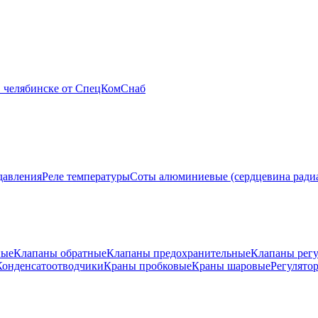
давления
Реле температуры
Соты алюминиевые (сердцевина ради
ные
Клапаны обратные
Клапаны предохранительные
Клапаны рег
Конденсатоотводчики
Краны пробковые
Краны шаровые
Регулято