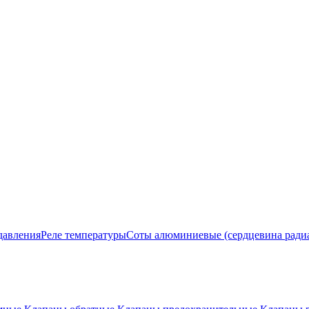
давления
Реле температуры
Соты алюминиевые (сердцевина ради