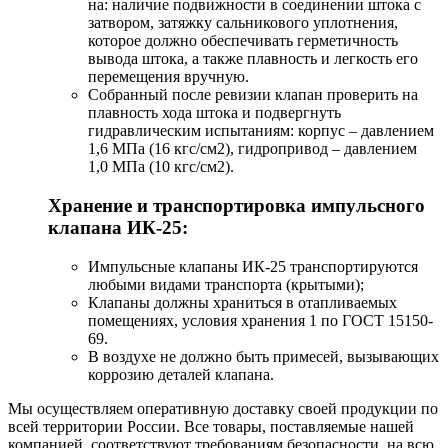
на: наличие подвижности в соединении штока с
затвором, затяжку сальникового уплотнения,
которое должно обеспечивать герметичность
вывода штока, а также плавность и легкость его
перемещения вручную.
Собранный после ревизии клапан проверить на
плавность хода штока и подвергнуть
гидравлическим испытаниям: корпус – давлением
1,6 МПа (16 кгс/см2), гидропривод – давлением
1,0 МПа (10 кгс/см2).
Хранение и транспортировка импульсного
клапана ИК-25:
Импульсные клапаны ИК-25 транспортируются
любыми видами транспорта (крытыми);
Клапаны должны храниться в отапливаемых
помещениях, условия хранения 1 по ГОСТ 15150-
69.
В воздухе не должно быть примесей, вызывающих
коррозию деталей клапана.
Мы осуществляем оперативную доставку своей продукции по
всей территории России. Все товары, поставляемые нашей
компанией, соответствуют требованиям безопасности, на всю