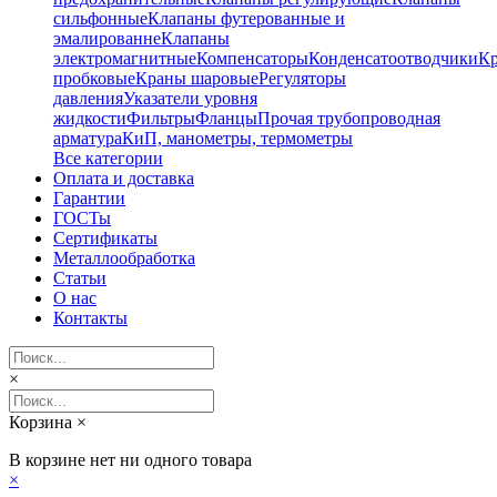
сильфонные
Клапаны футерованные и
эмалированне
Клапаны
электромагнитные
Компенсаторы
Конденсатоотводчики
К
пробковые
Краны шаровые
Регуляторы
давления
Указатели уровня
жидкости
Фильтры
Фланцы
Прочая трубопроводная
арматура
КиП, манометры, термометры
Все категории
Оплата и доставка
Гарантии
ГОСТы
Сертификаты
Металлообработка
Статьи
О нас
Контакты
×
Корзина
×
В корзине нет ни одного товара
×