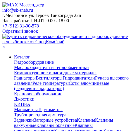
info@sk-snab.ru
г. Челябинск ул. Героев Танкограда 22п
Часы работы: ПН-ПТ 9.00 - 18.00
+7 (912) 31-90-578
Обратный звонок
×
Каталог
Гидрооборудование
Маслоохладители и теплообменники
Комплектующие и расходные материалы
Радиаторы
Вентиляторы
Гидродвигатели
Рукава высокого
давления
Реле температуры
Соты алюминиевые
(сердцевина радиаторов)
Крановое оборудование
Джостики
КИПиА
Манометры
Термометры
Трубопроводная арматура
Задвижки
Запорные устройства
Клапаны
Клапаны
вакуумные
Клапаны обратные
Клапаны
предохранительные
Клапаны регулирующие
Клапаны