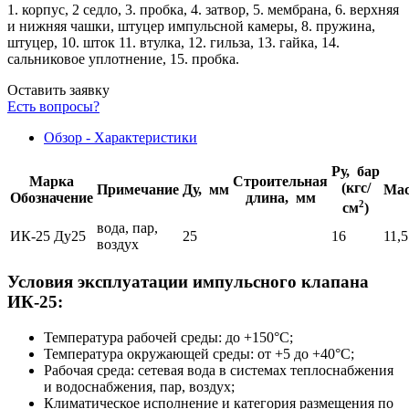
1. корпус, 2 седло, 3. пробка, 4. затвор, 5. мембрана, 6. верхняя
и нижняя чашки, штуцер импульсной камеры, 8. пружина,
штуцер, 10. шток 11. втулка, 12. гильза, 13. гайка, 14.
сальниковое уплотнение, 15. пробка.
Оставить заявку
Есть вопросы?
Обзор - Характеристики
Ру, бар
Марка
Строительная
(кгс/
Примечание
Ду, мм
Мас
Обозначение
длина, мм
2
см
)
вода, пар,
ИК-25 Ду25
25
16
11,5
воздух
Условия эксплуатации импульсного клапана
ИК-25:
Температура рабочей среды: до +150°С;
Температура окружающей среды: от +5 до +40°С;
Рабочая среда: сетевая вода в системах теплоснабжения
и водоснабжения, пар, воздух;
Климатическое исполнение и категория размещения по