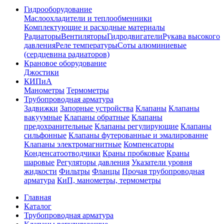
Гидрооборудование
Маслоохладители и теплообменники
Комплектующие и расходные материалы
Радиаторы
Вентиляторы
Гидродвигатели
Рукава высокого
давления
Реле температуры
Соты алюминиевые
(сердцевина радиаторов)
Крановое оборудование
Джостики
КИПиА
Манометры
Термометры
Трубопроводная арматура
Задвижки
Запорные устройства
Клапаны
Клапаны
вакуумные
Клапаны обратные
Клапаны
предохранительные
Клапаны регулирующие
Клапаны
сильфонные
Клапаны футерованные и эмалированне
Клапаны электромагнитные
Компенсаторы
Конденсатоотводчики
Краны пробковые
Краны
шаровые
Регуляторы давления
Указатели уровня
жидкости
Фильтры
Фланцы
Прочая трубопроводная
арматура
КиП, манометры, термометры
Главная
Каталог
Трубопроводная арматура