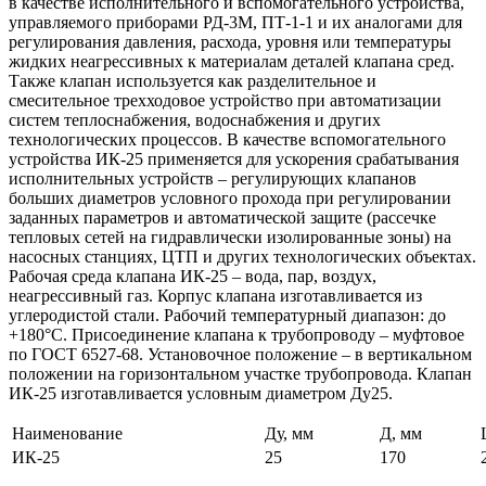
в качестве исполнительного и вспомогательного устройства,
управляемого приборами РД-3М, ПТ-1-1 и их аналогами для
регулирования давления, расхода, уровня или температуры
жидких неагрессивных к материалам деталей клапана сред.
Также клапан используется как разделительное и
смесительное трехходовое устройство при автоматизации
систем теплоснабжения, водоснабжения и других
технологических процессов. В качестве вспомогательного
устройства ИК-25 применяется для ускорения срабатывания
исполнительных устройств – регулирующих клапанов
больших диаметров условного прохода при регулировании
заданных параметров и автоматической защите (рассечке
тепловых сетей на гидравлически изолированные зоны) на
насосных станциях, ЦТП и других технологических объектах.
Рабочая среда клапана ИК-25 – вода, пар, воздух,
неагрессивный газ. Корпус клапана изготавливается из
углеродистой стали. Рабочий температурный диапазон: до
+180°C. Присоединение клапана к трубопроводу – муфтовое
по ГОСТ 6527-68. Установочное положение – в вертикальном
положении на горизонтальном участке трубопровода. Клапан
ИК-25 изготавливается условным диаметром Ду25.
Наименование
Ду, мм
Д, мм
ИК-25
25
170