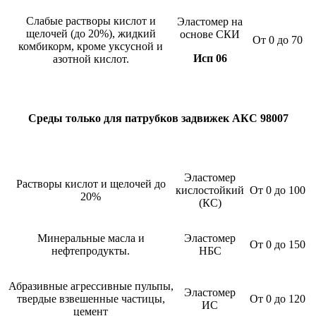
Слабые растворы кислот и
Эластомер на
щелочей (до 20%), жидкий
основе СКИ
От 0 до 70
комбикорм, кроме уксусной и
Исп 06
азотной кислот.
Среды только для патрубков задвижек АКС 98007
Эластомер
Растворы кислот и щелочей до
кислостойкий
От 0 до 100
20%
(КС)
Минеральные масла и
Эластомер
От 0 до 150
нефтепродукты.
НБС
Абразивные агрессивные пульпы,
Эластомер
твердые взвешенные частицы,
От 0 до 120
ИС
цемент