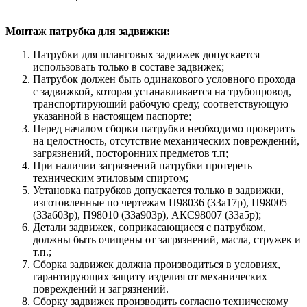
Монтаж патрубка для задвижки:
Патрубки для шланговых задвижек допускается
использовать только в составе задвижек;
Патрубок должен быть одинакового условного прохода
с задвижкой, которая устанавливается на трубопровод,
транспортирующий рабочую среду, соответствующую
указанной в настоящем паспорте;
Перед началом сборки патрубки необходимо проверить
на целостность, отсутствие механических повреждений,
загрязнений, посторонних предметов т.п;
При наличии загрязнений патрубки протереть
техническим этиловым спиртом;
Установка патрубков допускается только в задвижки,
изготовленные по чертежам П98036 (33а17р), П98005
(33а603р), П98010 (33а903р), АКС98007 (33а5р);
Детали задвижек, соприкасающиеся с патрубком,
должны быть очищены от загрязнений, масла, стружек и
т.п.;
Сборка задвижек должна производиться в условиях,
гарантирующих защиту изделия от механических
повреждений и загрязнений.
Сборку задвижек производить согласно техническому