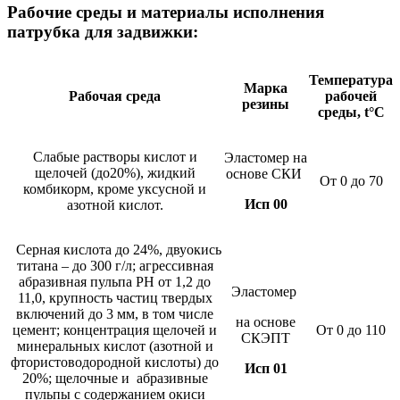
Рабочие среды и материалы исполнения
патрубка для задвижки:
Температура
Марка
Рабочая среда
рабочей
резины
среды, t°С
Слабые растворы кислот и
Эластомер на
щелочей (до20%), жидкий
основе СКИ
От 0 до 70
комбикорм, кроме уксусной и
Исп 00
азотной кислот.
Серная кислота до 24%, двуокись
титана – до 300 г/л; агрессивная
абразивная пульпа РН от 1,2 до
Эластомер
11,0, крупность частиц твердых
включений до 3 мм, в том числе
на основе
цемент; концентрация щелочей и
От 0 до 110
СКЭПТ
минеральных кислот (азотной и
фтористоводородной кислоты) до
Исп 01
20%; щелочные и абразивные
пульпы с содержанием окиси