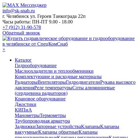
info@sk-snab.ru
г. Челябинск ул. Героев Танкограда 22п
Часы работы: ПН-ПТ 9.00 - 18.00
+7 (912) 31-90-578
Обратный звонок
×
Каталог
Гидрооборудование
Маслоохладители и теплообменники
Комплектующие и расходные материалы
Радиаторы
Вентиляторы
Гидродвигатели
Рукава высокого
давления
Реле температуры
Соты алюминиевые
(сердцевина радиаторов)
Крановое оборудование
Джостики
КИПиА
Манометры
Термометры
Трубопроводная арматура
Задвижки
Запорные устройства
Клапаны
Клапаны
вакуумные
Клапаны обратные
Клапаны
предохранительные
Клапаны регулирующие
Клапаны