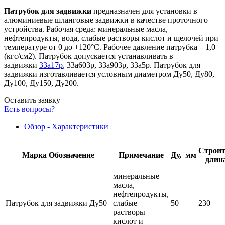
Патрубок для задвижки
предназначен для установки в
алюминиевые шланговые задвижки в качестве проточного
устройства. Рабочая среда: минеральные масла,
нефтепродукты, вода, слабые растворы кислот и щелочей при
температуре от 0 до +120°С. Рабочее давление патрубка – 1,0
(кгс/см2). Патрубок допускается устанавливать в
задвижки
33а17р
, 33а603р, 33а903р, 33а5р. Патрубок для
задвижки изготавливается условным диаметром Ду50, Ду80,
Ду100, Ду150, Ду200.
Оставить заявку
Есть вопросы?
Обзор - Характеристики
Строит
Марка
Обозначение
Примечание
Ду, мм
длин
минеральные
масла,
нефтепродукты,
Патрубок для задвижки Ду50
слабые
50
230
растворы
кислот и