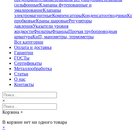
сильфонные
Клапаны футерованные и
эмалированне
Клапаны
электромагнитные
Компенсаторы
Конденсатоотводчики
К
пробковые
Краны шаровые
Регуляторы
давления
Указатели уровня
жидкости
Фильтры
Фланцы
Прочая трубопроводная
арматура
КиП, манометры, термометры
Все категории
Оплата и доставка
Гарантии
ГОСТы
Сертификаты
Металлообработка
Статьи
О нас
Контакты
×
Корзина
×
В корзине нет ни одного товара
×