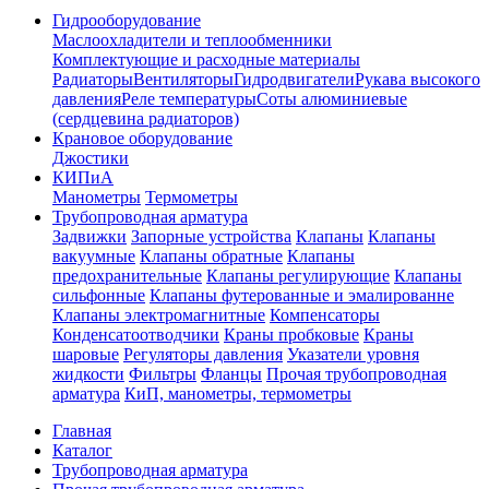
Гидрооборудование
Маслоохладители и теплообменники
Комплектующие и расходные материалы
Радиаторы
Вентиляторы
Гидродвигатели
Рукава высокого
давления
Реле температуры
Соты алюминиевые
(сердцевина радиаторов)
Крановое оборудование
Джостики
КИПиА
Манометры
Термометры
Трубопроводная арматура
Задвижки
Запорные устройства
Клапаны
Клапаны
вакуумные
Клапаны обратные
Клапаны
предохранительные
Клапаны регулирующие
Клапаны
сильфонные
Клапаны футерованные и эмалированне
Клапаны электромагнитные
Компенсаторы
Конденсатоотводчики
Краны пробковые
Краны
шаровые
Регуляторы давления
Указатели уровня
жидкости
Фильтры
Фланцы
Прочая трубопроводная
арматура
КиП, манометры, термометры
Главная
Каталог
Трубопроводная арматура